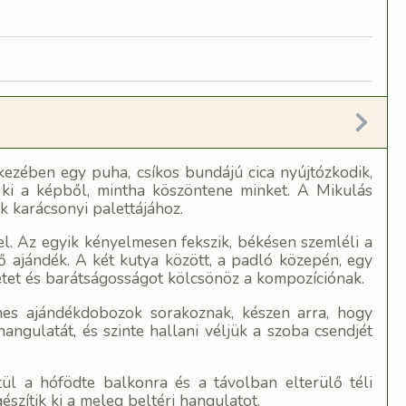
kezében egy puha, csíkos bundájú cica nyújtózkodik,
 ki a képből, mintha köszöntene minket. A Mikulás
k karácsonyi palettájához.
el. Az egyik kényelmesen fekszik, békésen szemléli a
lső ajándék. A két kutya között, a padló közepén, egy
életet és barátságosságot kölcsönöz a kompozíciónak.
ínes ajándékdobozok sorakoznak, készen arra, hogy
ngulatát, és szinte hallani véljük a szoba csendjét
ül a hófödte balkonra és a távolban elterülő téli
észítik ki a meleg beltéri hangulatot.