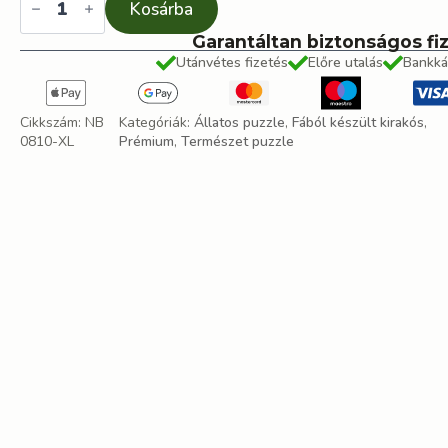
és
Kosárba
barátai
fa
Garantáltan biztonságos fi
puzzle
Utánvétes fizetés
Előre utalás
Bankká
mennyiség
Cikkszám:
NB
Kategóriák:
Állatos puzzle
,
Fából készült kirakós
,
0810-XL
Prémium
,
Természet puzzle