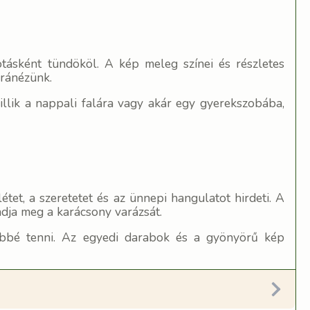
tásként tündököl. A kép meleg színei és részletes
 ránézünk.
illik a nappali falára vagy akár egy gyerekszobába,
tet, a szeretetet és az ünnepi hangulatot hirdeti. A
gadja meg a karácsony varázsát.
sebbé tenni. Az egyedi darabok és a gyönyörű kép