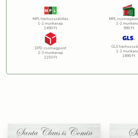
MPL házhozszállítás
MPL csomagaut
1-2 munkanap
1-2 munkan
1490 Ft
990 Ft
GLS házhozszál
DPD csomagpont
1-2 munkan
2-3 munkanap
1890 Ft
1150 Ft