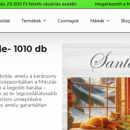
 Ft feletti vásárlás esetén
Megérkezett a Milliwood 
oldal
Termékek
Csomagok
Márkák
Blo
le
- 1010 db
lkotás, amely a karácsony
középpontjában a Mikulás
e a legjobb barátai –
ék az év legcsodálatosabb
zellem ünneplésére
is, amely garantáltan