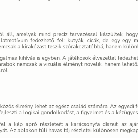
l áll, amelyek mind precíz tervezéssel készültek, hog
latmotívum fedezhető fel: kutyák, cicák, de egy-egy m
emcsak a kirakózást teszik szórakoztatóbbá, hanem különle
almas kihívás is egyben. A játékosok élvezettel fedezheti
arabok nemcsak a vizuális élményt növelik, hanem lehető
ről.
 közös élmény lehet az egész család számára. Az egyedi 
ejleszti a logikai gondolkodást, a figyelmet és a kézügyes
el a kép apró részleteit: a karácsonyfa díszeit, az ajá
yát. Az ablakon túli havas táj részletei különösen megkap