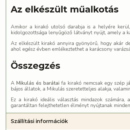
Az elkészült műalkotás
Amikor a kirakó utolsó darabja is a helyére kerü
kidolgozottsága lenyűgöző látványt nyújt, amely a k
Az elkészült kirakó annyira gyönyörű, hogy akár de
ahol egész évben emlékeztethet a karácsony varázsá
Összegzés
A
Mikulás és barátai
fa kirakó nemcsak egy szép ját
bájos állatok, a Mikulás szeretetteljes alakja, valam
Ez a kirakó ideális választás mindazok számára,
garantáltan felejthetetlen élményt nyújtanak minden
Szállítási információk