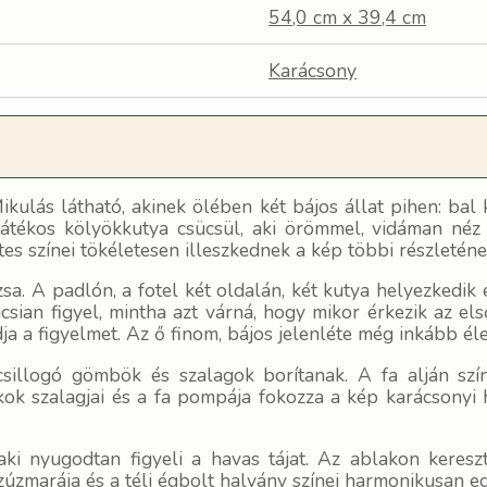
54,0 cm x 39,4 cm
Karácsony
kulás látható, akinek ölében két bájos állat pihen: bal 
átékos kölyökkutya csücsül, aki örömmel, vidáman néz
es színei tökéletesen illeszkednek a kép többi részleténe
sa. A padlón, a fotel két oldalán, két kutya helyezkedik 
ncsian figyel, mintha azt várná, hogy mikor érkezik az e
adja a figyelmet. Az ő finom, bájos jelenléte még inkább 
csillogó gömbök és szalagok borítanak. A fa alján sz
 szalagjai és a fa pompája fokozza a kép karácsonyi ha
i nyugodtan figyeli a havas tájat. Az ablakon kereszt
zúzmarája és a téli égbolt halvány színei harmonikusan eg