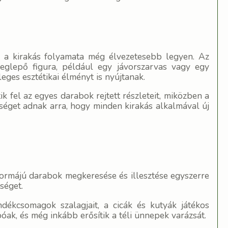
y a kirakás folyamata még élvezetesebb legyen. Az
eglepő figura, például egy jávorszarvas vagy egy
ges esztétikai élményt is nyújtanak.
k fel az egyes darabok rejtett részleteit, miközben a
séget adnak arra, hogy minden kirakás alkalmával új
formájú darabok megkeresése és illesztése egyszerre
séget.
ndékcsomagok szalagjait, a cicák és kutyák játékos
óak, és még inkább erősítik a téli ünnepek varázsát.