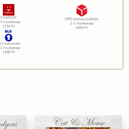
FOXPOST
DPD házhozszállítás
-3 munkanap
2-3 munkanap
1150 Ft
1650 Ft
LS automata
-2 munkanap
1385 Ft