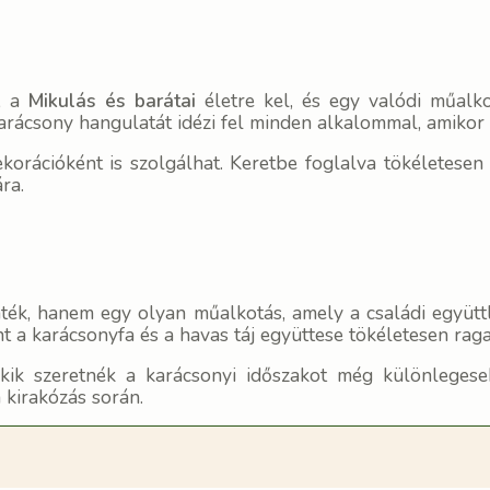
l, a
Mikulás és barátai
életre kel, és egy valódi műalko
arácsony hangulatát idézi fel minden alkalommal, amikor
korációként is szolgálhat. Keretbe foglalva tökéletesen 
ra.
ék, hanem egy olyan műalkotás, amely a családi együttlé
int a karácsonyfa és a havas táj együttese tökéletesen ra
 akik szeretnék a karácsonyi időszakot még különlege
 kirakózás során.