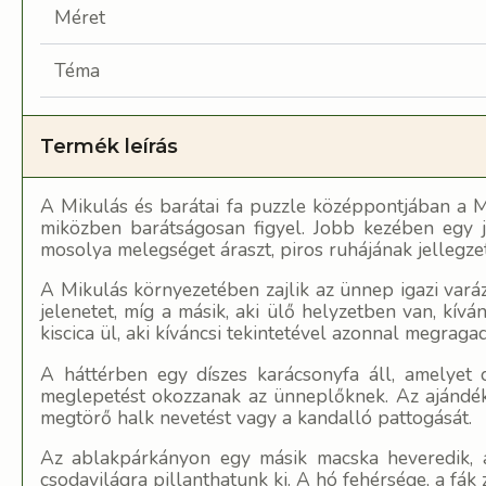
Méret
Téma
Termék leírás
A Mikulás és barátai fa puzzle középpontjában a Mi
miközben barátságosan figyel. Jobb kezében egy j
mosolya melegséget áraszt, piros ruhájának jellegzet
A Mikulás környezetében zajlik az ünnep igazi varáz
jelenetet, míg a másik, aki ülő helyzetben van, kívá
kiscica ül, aki kíváncsi tekintetével azonnal megrag
A háttérben egy díszes karácsonyfa áll, amelyet 
meglepetést okozzanak az ünneplőknek. Az ajándékok
megtörő halk nevetést vagy a kandalló pattogását.
Az ablakpárkányon egy másik macska heveredik, ak
csodavilágra pillanthatunk ki. A hó fehérsége, a fák 