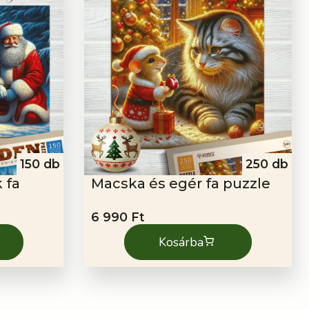
150 db
250 db
 fa
Macska és egér fa puzzle
6 990
Ft
Kosárba