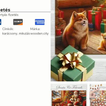
zetés
rtyás fizetés
Címkék:
Márka:
karácsony
,
mikulás
wooden.city