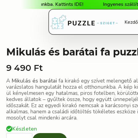
ebshopunkba. Kattints IDE!
Ingyenes szállítás 25 000
Kezdő
Mikulás és barátai fa puzz
9 490
Ft
A
Mikulás és barátai
fa kirakó egy szívet melengető a
varázslatos hangulatát hozza el otthonunkba. A kép 
ül kényelmesen egy hatalmas, piros fotelben, körülött
kedves állatok – gyűltek össze, hogy együtt ünnepelj
időszakát. Ez az egyedi kirakó nemcsak a karácsonyi s
alkalmas, hanem a családi időtöltés tökéletes eszköze 
mosolyt csal mindenki arcára.
Készleten
Mikulás