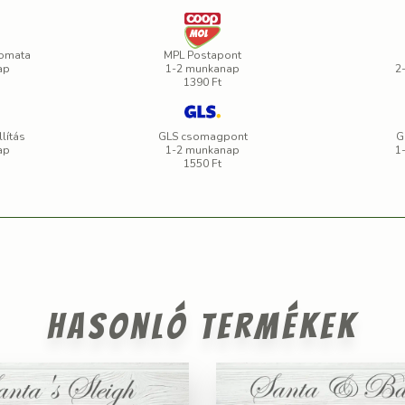
omata
MPL Postapont
ap
1-2 munkanap
2
1390 Ft
lítás
GLS csomagpont
G
ap
1-2 munkanap
1
1550 Ft
Hasonló termékek