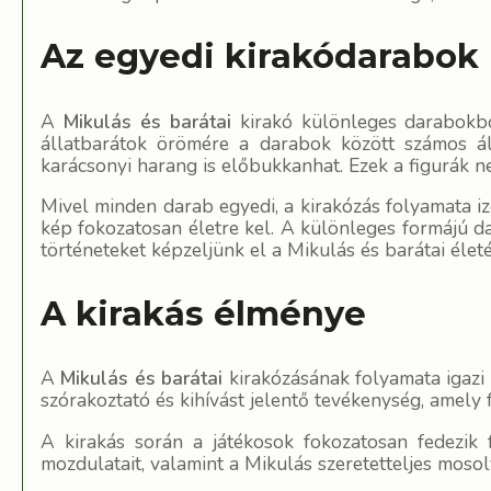
Az egyedi kirakódarabok
A
Mikulás és barátai
kirakó különleges darabokbó
állatbarátok örömére a darabok között számos ál
karácsonyi harang is előbukkanhat. Ezek a figurák n
Mivel minden darab egyedi, a kirakózás folyamata izg
kép fokozatosan életre kel. A különleges formájú d
történeteket képzeljünk el a Mikulás és barátai életé
A kirakás élménye
A
Mikulás és barátai
kirakózásának folyamata igazi
szórakoztató és kihívást jelentő tevékenység, amely f
A kirakás során a játékosok fokozatosan fedezik f
mozdulatait, valamint a Mikulás szeretetteljes mosol