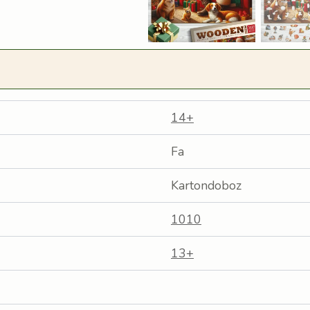
14+
Fa
Kartondoboz
1010
13+