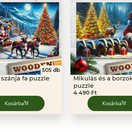
505 db
 szánja fa puzzle
Mikulás és a borzok
puzzle
4 490
Ft
Kosárba
Kosárba