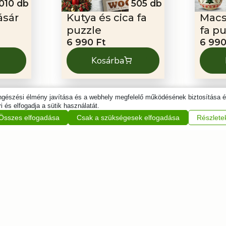
010 db
505 db
ásár
Kutya és cica fa
Macs
puzzle
fa p
6 990
Ft
6 99
Kosárba
öngészési élmény javítása és a webhely megfelelő működésének biztosítása 
i és elfogadja a sütik használatát.
Összes elfogadása
Csak a szükségesek elfogadása
Részlete
150 db
1010 db
Mikulás és
Miku