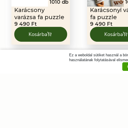
1010 db
1
Karácsony
Karácsonyi v
varázsa fa puzzle
fa puzzle
9 490
Ft
9 490
Ft
Kosárba
Kosárba
Ez a weboldal sütiket használ a b
használatának folytatásával elismer
505 db
Mikulás és a cuki
Mikulás és a