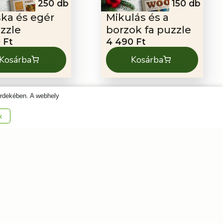
250 db
150 db
ka és egér
Mikulás és a
uzzle
borzok fa puzzle
0
Ft
4 490
Ft
Kosárba
Kosárba
érdekében. A webhely
k
505 db
1010 db
lás szánja fa
Mikulás vidám