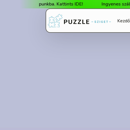
a webshopunkba. Kattints IDE!
Ingyenes szállítás 25
Kezdő