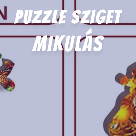
Puzzle Sziget
mikulás