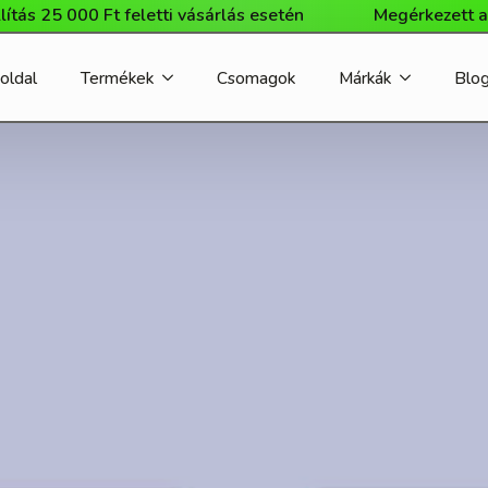
 000 Ft feletti vásárlás esetén
Megérkezett a Milliwo
oldal
Termékek
Csomagok
Márkák
Blo