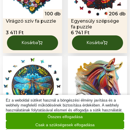
100 db
206 db
Virágzó szív fa puzzle
Egyensúly szépsége
fa puzzle
3 411
Ft
6 741
Ft
Kosárba
Kosárba
Ez a weboldal sütiket használ a böngészési élmény javítása és a
webhely megfelelő működésének biztosítása érdekében. A webhely
használatának folytatásával elismeri és elfogadja a sütik használatát.
206 db
500 db
Összes elfogadása
Könnyedség -
Légies ló fa puzzle
Szitakötő fa puzzle
Csak a szükségesek elfogadása
6 741
Ft
11 871
Ft