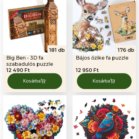
181 db
176 db
Big Ben - 3D fa
Bájos őzike fa puzzle
szabadulós puzzle
12 490
Ft
12 950
Ft
Kosárba
Kosárba