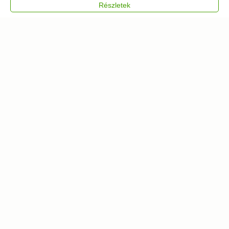
Részletek
Kosárba
Kosárba
500 db
90 db
Hipnotikus róka fa
Techno liba fa puzzle
puzzle
11 871
Ft
5 211
Ft
Kosárba
Kosárba