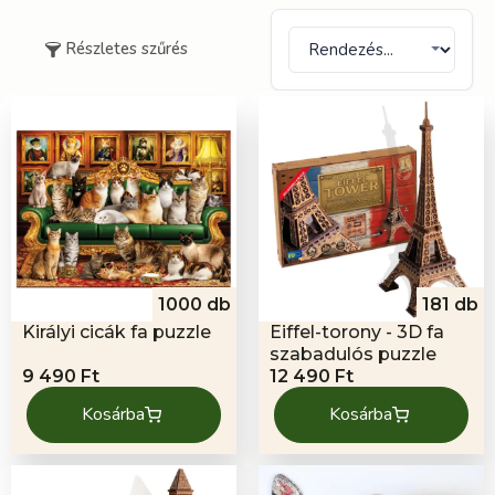
Részletes szűrés
1000 db
181 db
Királyi cicák fa puzzle
Eiffel-torony - 3D fa
szabadulós puzzle
9 490
Ft
12 490
Ft
Kosárba
Kosárba