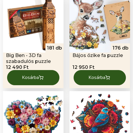
181 db
176 db
Big Ben - 3D fa
Bájos őzike fa puzzle
szabadulós puzzle
12 490
Ft
12 950
Ft
Kosárba
Kosárba