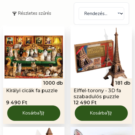
Részletes szűrés
1000 db
181 db
Királyi cicák fa puzzle
Eiffel-torony - 3D fa
szabadulós puzzle
9 490
Ft
12 490
Ft
Kosárba
Kosárba