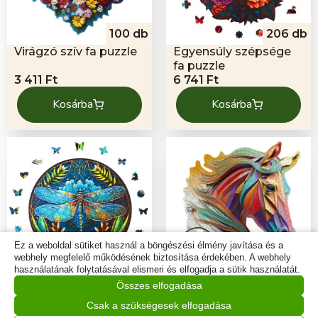
100 db
206 db
Virágzó szív fa puzzle
Egyensúly szépsége
fa puzzle
3 411
Ft
6 741
Ft
Kosárba
Kosárba
Ez a weboldal sütiket használ a böngészési élmény javítása és a
webhely megfelelő működésének biztosítása érdekében. A webhely
használatának folytatásával elismeri és elfogadja a sütik használatát.
206 db
500 db
Összes elfogadása
Könnyedség -
Légies ló fa puzzle
Szitakötő fa puzzle
Csak a szükségesek elfogadása
6 741
Ft
11 871
Ft