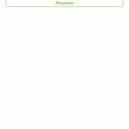
Részletek
Kosárba
Kosárba
500 db
90 db
Hipnotikus róka fa
Techno liba fa puzzle
puzzle
11 871
Ft
5 211
Ft
Kosárba
Kosárba