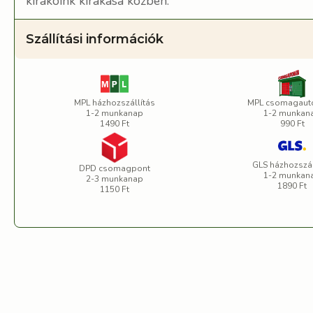
kirakóink kirakása közben.
Szállítási információk
MPL házhozszállítás
MPL csomagaut
1-2 munkanap
1-2 munkan
1490 Ft
990 Ft
GLS házhozszál
DPD csomagpont
1-2 munkan
2-3 munkanap
1890 Ft
1150 Ft