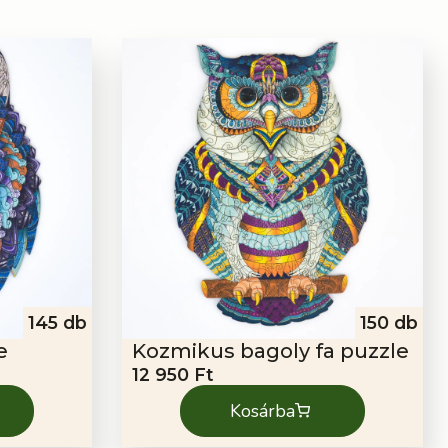
145 db
150 db
e
Kozmikus bagoly fa puzzle
12 950
Ft
Kosárba