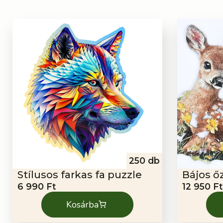
250 db
Stílusos farkas fa puzzle
Bájos ő
6 990
Ft
12 950
Ft
Kosárba