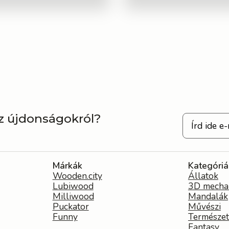
az újdonságokról?
Márkák
Kategóriá
Wooden.city
Állatok
Lubiwood
3D mecha
Milliwood
Mandalák
Puckator
Művészi
Funny
Természet
Fantasy