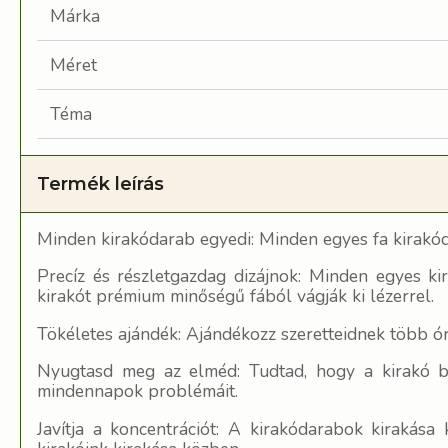
Márka
Méret
Téma
Termék leírás
Minden kirakódarab egyedi: Minden egyes fa kirakód
Precíz és részletgazdag dizájnok:
Minden egyes kir
kirakót prémium minőségű fából vágják ki lézerrel.
Tökéletes ajándék: Ajándékozz szeretteidnek több ó
Nyugtasd meg az elméd: Tudtad, hogy a kirakó biz
mindennapok problémáit.
Javítja a koncentrációt: A kirakódarabok kirakás