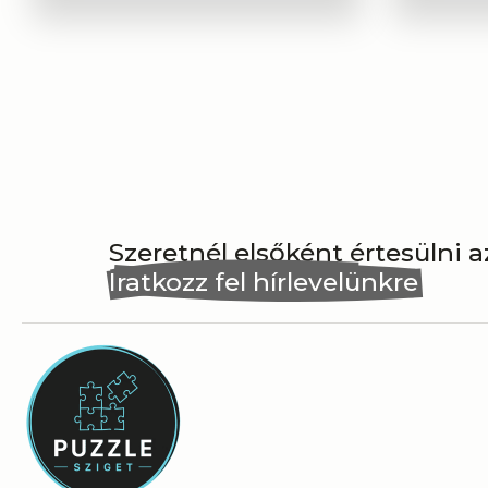
Szeretnél elsőként értesülni 
Iratkozz fel hírlevelünkre