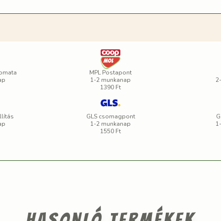
omata
MPL Postapont
ap
1-2 munkanap
2
1390 Ft
lítás
GLS csomagpont
G
ap
1-2 munkanap
1
1550 Ft
Hasonló termékek