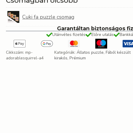
Csomagban olcsóbb
Cuki fa puzzle csomag
Garantáltan biztonságos fi
Utánvétes fizetés
Előre utalás
Bankká
Cikkszám:
mp-
Kategóriák:
Állatos puzzle
,
Fából készült
adorablesquirrel-a4
kirakós
,
Prémium