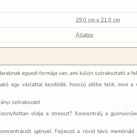
29,0 cm x 21,0 cm
Állatos
arabnak egyedi formája van, ami külön szórakoztató a fel
akó egy vázlattal kezdődik, hosszú időbe telik, mire a
rányi szórakozást
onyítottan oldja a stresszt? Koncentrálj a gyönyörűen 
a koncentrációt igényel. Fejleszd a rövid távú memóri