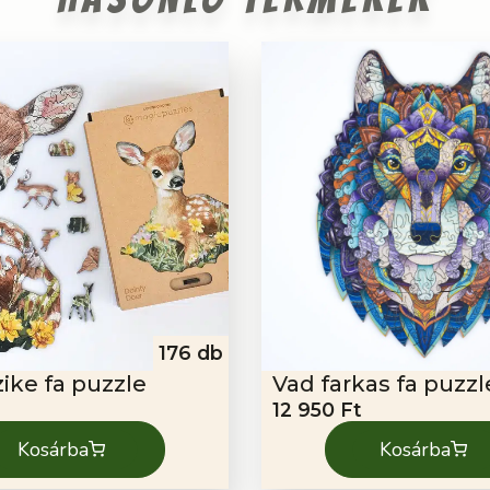
176 db
zike fa puzzle
Vad farkas fa puzzl
12 950
Ft
Kosárba
Kosárba