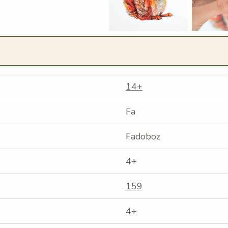
14+
Fa
Fadoboz
4+
159
4+