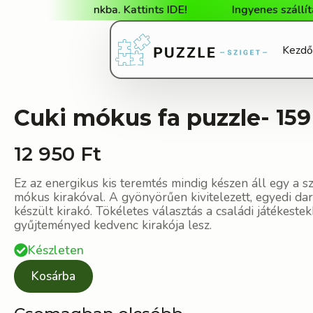
a webshopunkba. Kattints IDE!
Ingyenes szállítás 25 
Kezdő
Cuki mókus fa puzzle
- 15
12 950
Ft
Ez az energikus kis teremtés mindig készen áll egy a s
mókus kirakóval. A gyönyörűen kivitelezett, egyedi da
készült kirakó. Tökéletes választás a családi játékeste
gyűjteményed kedvenc kirakója lesz.
Készleten
Kosárba