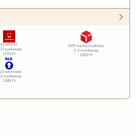
FOXPOST
DPD házhozszállítás
-3 munkanap
2-3 munkanap
1150 Ft
1650 Ft
LS automata
-2 munkanap
1385 Ft