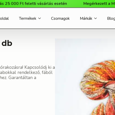
000 Ft feletti vásárlás esetén
Megérkezett a Milliwo
oldal
Termékek
Csomagok
Márkák
Blo
9 db
zórakozásra! Kapcsolódj ki a
rabokkal rendelkező, fából
khez. Garantáltan a