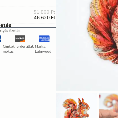
Original
51 800
Ft
price
Current
46 620
Ft
was:
price
zetés
51
is:
rtyás fizetés
800 Ft.
46
620 Ft.
Címkék:
erdei állat
,
Márka:
mókus
Lubiwood