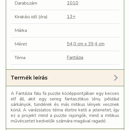
1010
Darabszám
13+
Kirakási idő (óra)
Márka
54,0 cm x 39,4 cm
Méret
Fantázia
Téma
Termék leírás
A Fantázia falu fa puzzle középpontjában egy kecses
elf áll, akit egy sereg fantasztikus lény, például
sárkányok, tündérek és más mitikus lények vesznek
körül. A varázslatos téma életre kelti a jelenetet, így
ez a projekt mind a puzzle rajongók, mind a mitikus
művészetet kedvelők számára magával ragadó.