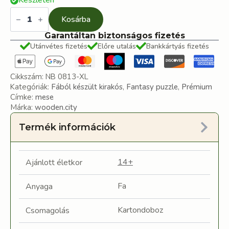
Készleten
Fantázia
falu
Kosárba
fa
puzzle
Garantáltan biztonságos fizetés
mennyiség
Utánvétes fizetés
Előre utalás
Bankkártyás fizetés
Cikkszám:
NB 0813-XL
Kategóriák:
Fából készült kirakós
,
Fantasy puzzle
,
Prémium
Címke:
mese
Márka:
wooden.city
Termék információk
14+
Ajánlott életkor
Fa
Anyaga
Kartondoboz
Csomagolás