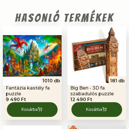
Hasonló termékek
1010 db
181 db
Fantázia kastély fa
Big Ben - 3D fa
puzzle
szabadulós puzzle
9 490
Ft
12 490
Ft
Kosárba
Kosárba
-50%