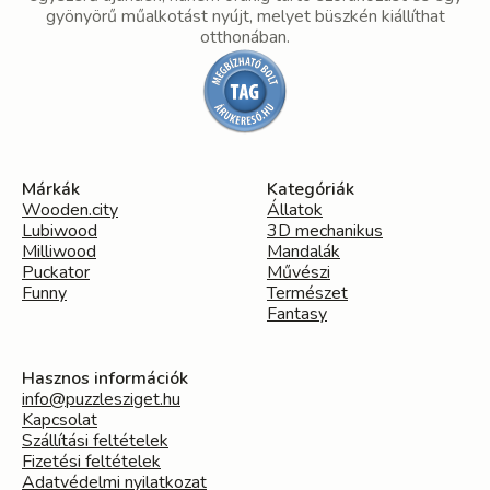
gyönyörű műalkotást nyújt, melyet büszkén kiállíthat
otthonában.
Márkák
Kategóriák
Wooden.city
Állatok
Lubiwood
3D mechanikus
Milliwood
Mandalák
Puckator
Művészi
Funny
Természet
Fantasy
Hasznos információk
info@puzzlesziget.hu
Kapcsolat
Szállítási feltételek
Fizetési feltételek
Adatvédelmi nyilatkozat