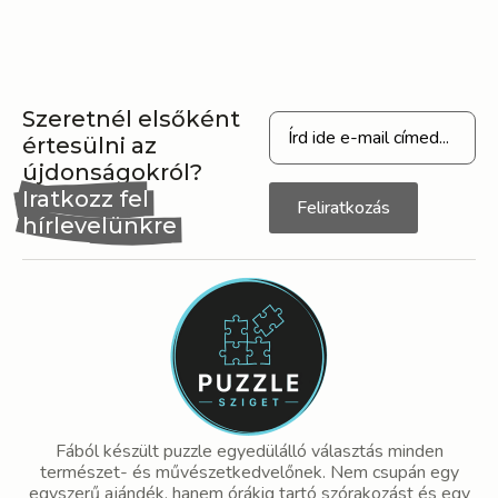
Szeretnél elsőként
értesülni az
újdonságokról?
Iratkozz fel
Feliratkozás
hírlevelünkre
Fából készült puzzle egyedülálló választás minden
természet- és művészetkedvelőnek. Nem csupán egy
egyszerű ajándék, hanem órákig tartó szórakozást és egy