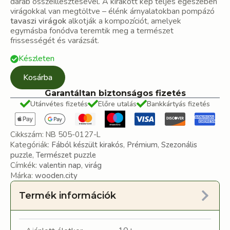
darab összeillesztésével. A kirakott kép teljes egészében
virágokkal van megtöltve – élénk árnyalatokban pompázó
tavaszi virágok
alkotják a kompozíciót, amelyek
egymásba fonódva teremtik meg a természet
frissességét és varázsát.
Készleten
Kosárba
Garantáltan biztonságos fizetés
Utánvétes fizetés
Előre utalás
Bankkártyás fizetés
Cikkszám:
NB 505-0127-L
Kategóriák:
Fából készült kirakós
,
Prémium
,
Szezonális
puzzle
,
Természet puzzle
Címkék:
valentin nap
,
virág
Márka:
wooden.city
Termék információk