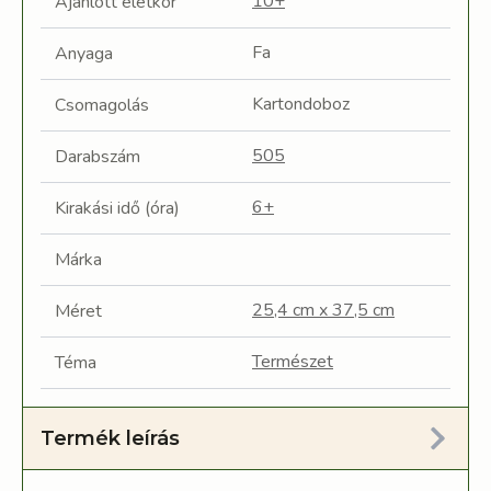
10+
Ajánlott életkor
Fa
Anyaga
Kartondoboz
Csomagolás
505
Darabszám
6+
Kirakási idő (óra)
Márka
25,4 cm x 37,5 cm
Méret
Természet
Téma
Termék leírás