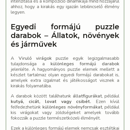
intenzitása és a kompozíció dinamikája mind hozzájárul
ahhoz, hogy a kirakás egy igazán lebilincselő élmény
legyen.
Egyedi formájú puzzle
darabok – Állatok, növények
és járművek
A
Viruló virágok
puzzle egyik legizgalmasabb
tulajdonsága a
különleges formájú darabok
jelenléte. A hagyományos puzzle elemek mellett a
készlet tartalmaz olyan egyedi formájú darabokat is,
amelyek extra izgalmat és játékosságot visznek a
kirakás folyamatába.
A darabok között találhatunk
állatfigurákat
, például
kutyá, cicát, lovat vagy csibét.
Ezen kívül
felfedezhetünk
különleges növényformákat
, például
kis virágokat vagy zöldségeket amelyek tovább
fokozzák a puzzle természetközeli élményét.
Ezek a különleges formájú elemek nemcsak esztétikai