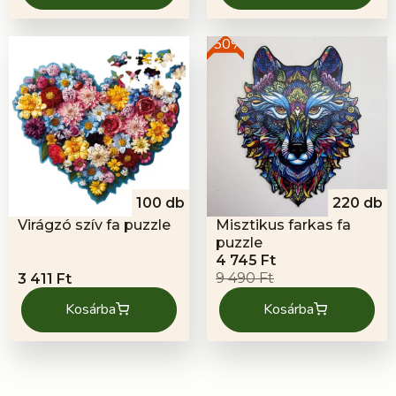
970 Ft.
376 Ft.
-50%
100 db
220 db
Virágzó szív fa puzzle
Misztikus farkas fa
puzzle
Original
Current
4 745
Ft
price
price
9 490
Ft
3 411
Ft
was:
is:
Kosárba
Kosárba
9
4
490 Ft.
745 Ft.