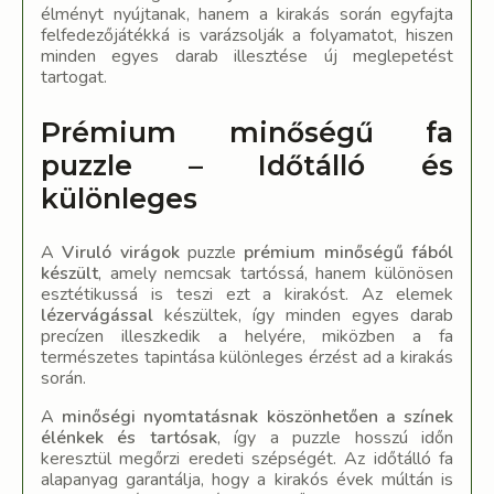
élményt nyújtanak, hanem a kirakás során egyfajta
felfedezőjátékká is varázsolják a folyamatot, hiszen
minden egyes darab illesztése új meglepetést
tartogat.
Prémium minőségű fa
puzzle – Időtálló és
különleges
A
Viruló virágok
puzzle
prémium minőségű fából
készült
, amely nemcsak tartóssá, hanem különösen
esztétikussá is teszi ezt a kirakóst. Az elemek
lézervágással
készültek, így minden egyes darab
precízen illeszkedik a helyére, miközben a fa
természetes tapintása különleges érzést ad a kirakás
során.
A
minőségi nyomtatásnak köszönhetően a színek
élénkek és tartósak
, így a puzzle hosszú időn
keresztül megőrzi eredeti szépségét. Az időtálló fa
alapanyag garantálja, hogy a kirakós évek múltán is