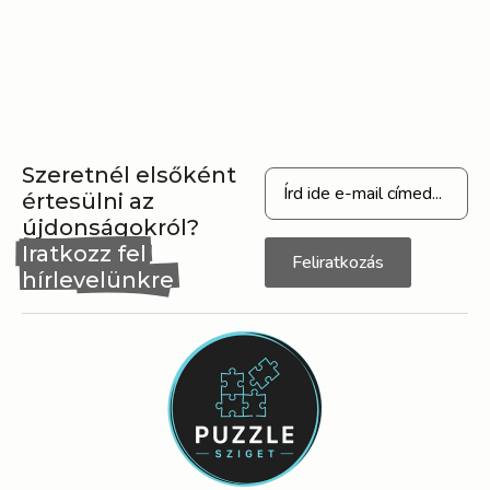
Szeretnél elsőként
értesülni az
újdonságokról?
Iratkozz fel
Feliratkozás
hírlevelünkre