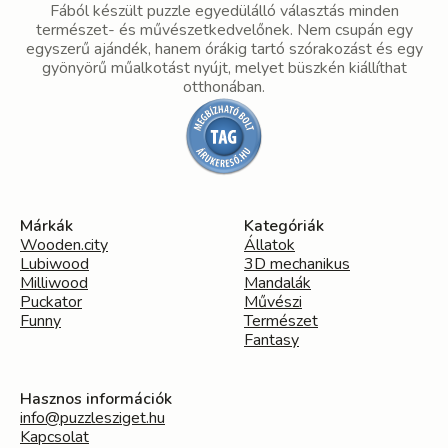
Fából készült puzzle egyedülálló választás minden
természet- és művészetkedvelőnek. Nem csupán egy
egyszerű ajándék, hanem órákig tartó szórakozást és egy
gyönyörű műalkotást nyújt, melyet büszkén kiállíthat
otthonában.
Márkák
Kategóriák
Wooden.city
Állatok
Lubiwood
3D mechanikus
Milliwood
Mandalák
Puckator
Művészi
Funny
Természet
Fantasy
Hasznos információk
info@puzzlesziget.hu
Kapcsolat