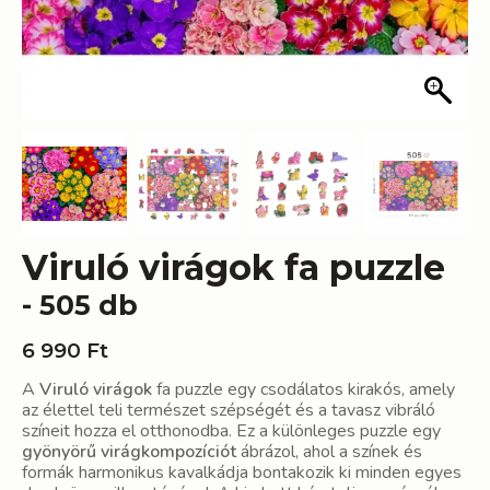
Viruló virágok fa puzzle
- 505 db
6 990
Ft
A
Viruló virágok
fa puzzle egy csodálatos kirakós, amely
az élettel teli természet szépségét és a tavasz vibráló
színeit hozza el otthonodba. Ez a különleges puzzle egy
gyönyörű virágkompozíciót
ábrázol, ahol a színek és
formák harmonikus kavalkádja bontakozik ki minden egyes