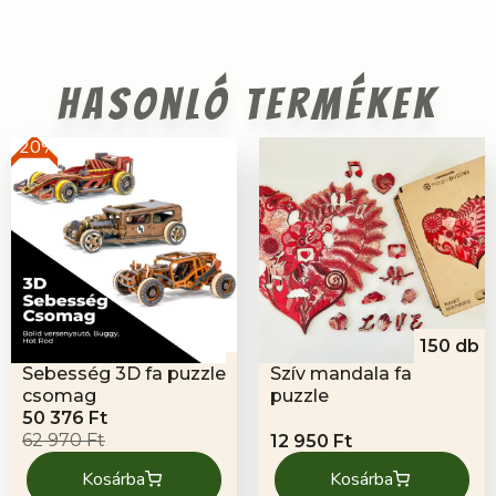
Hasonló termékek
-20%
150 db
Sebesség 3D fa puzzle
Szív mandala fa
csomag
puzzle
Original
Current
50 376
Ft
price
price
62 970
Ft
12 950
Ft
was:
is:
Kosárba
Kosárba
62
50