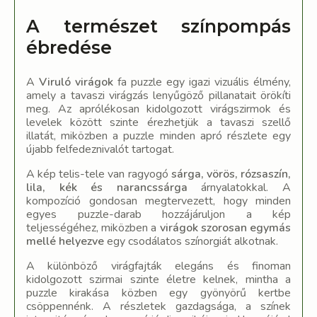
A természet színpompás
ébredése
A
Viruló virágok
fa puzzle egy igazi vizuális élmény,
amely a tavaszi virágzás lenyűgöző pillanatait örökíti
meg. Az aprólékosan kidolgozott virágszirmok és
levelek között szinte érezhetjük a tavaszi szellő
illatát, miközben a puzzle minden apró részlete egy
újabb felfedeznivalót tartogat.
A kép telis-tele van ragyogó
sárga, vörös, rózsaszín,
lila, kék és narancssárga
árnyalatokkal. A
kompozíció gondosan megtervezett, hogy minden
egyes puzzle-darab hozzájáruljon a kép
teljességéhez, miközben a
virágok szorosan egymás
mellé helyezve
egy csodálatos színorgiát alkotnak.
A különböző virágfajták elegáns és finoman
kidolgozott szirmai szinte életre kelnek, mintha a
puzzle kirakása közben egy gyönyörű kertbe
csöppennénk. A részletek gazdagsága, a színek