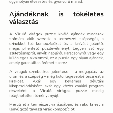
ugyanolyan élvezetes és gyönyörű marad.
Ajándéknak is tökéletes
választás
A
Viruló virágok
puzzle kiváló ajándék mindazok
számára, akik szeretik a természet szépségét, a
színekkel teli kompozíciókat és a kihívást jelentő,
mégis pihentető puzzle-élményt. Legyen szó egy
születésnapról, anyák napjáról, karácsonyról vagy egy
különleges alkalomról, ez a puzzle egy olyan ajándék,
amely garantáltan örömet szerez.
A virágok szimbolikus jelentése – a megújulás, az
öröm és a szépség – még különlegesebbé teszi ezt a
kirakóst. Akár egy kellemes délutáni
kikapcsolódásként, akár egy közös családi program
részeként, a
Viruló virágok
puzzle mindig
felejthetetlen élményt nyújt.
Merülj el a természet varázsában, és rakd ki ezt a
lenyűgöző tavaszi virágkompozíciót!