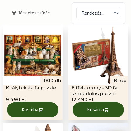
Részletes szűrés
1000 db
181 db
Királyi cicák fa puzzle
Eiffel-torony - 3D fa
szabadulós puzzle
9 490
Ft
12 490
Ft
Kosárba
Kosárba