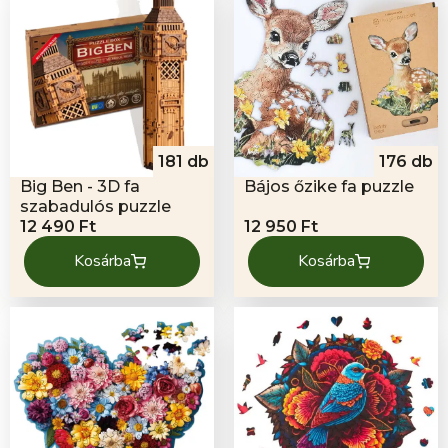
181 db
176 db
Big Ben - 3D fa
Bájos őzike fa puzzle
szabadulós puzzle
12 490
Ft
12 950
Ft
Kosárba
Kosárba