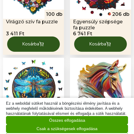
100 db
206 db
Virágzó szív fa puzzle
Egyensúly szépsége
fa puzzle
3 411
Ft
6 741
Ft
Kosárba
Kosárba
Ez a weboldal sütiket használ a böngészési élmény javítása és a
webhely megfelelő működésének biztosítása érdekében. A webhely
használatának folytatásával elismeri és elfogadja a sütik használatát.
206 db
500 db
Összes elfogadása
Könnyedség -
Légies ló fa puzzle
Szitakötő fa puzzle
Csak a szükségesek elfogadása
6 741
Ft
11 871
Ft