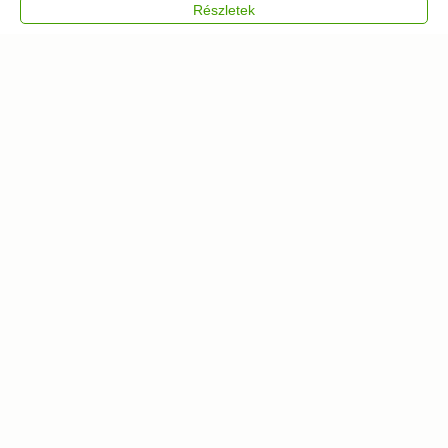
Részletek
Kosárba
Kosárba
500 db
90 db
Hipnotikus róka fa
Techno liba fa puzzle
puzzle
11 871
Ft
5 211
Ft
Kosárba
Kosárba