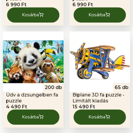
6 990
Ft
6 990
Ft
Kosárba
Kosárba
200 db
65 db
Üdv a dzsungelben fa
Biplane 3D fa puzzle -
puzzle
Limitált kiadás
4 490
Ft
15 490
Ft
Kosárba
Kosárba