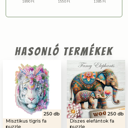
1890 Ft
1550 Ft
1385 Ft
Hasonló termékek
250 db
250 db
Misztikus tigris fa
Díszes elefántok fa
puzzle
puzzle