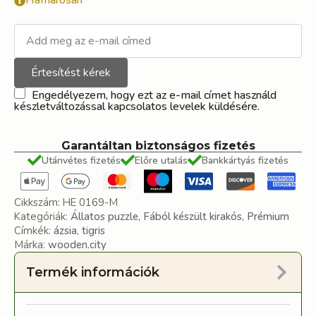
Hamarosan
Értesítést kérek
Engedélyezem, hogy ezt az e-mail címet használd
készletváltozással kapcsolatos levelek küldésére.
Garantáltan biztonságos fizetés
Utánvétes fizetés
Előre utalás
Bankkártyás fizetés
Cikkszám:
HE 0169-M
Kategóriák:
Állatos puzzle
,
Fából készült kirakós
,
Prémium
Címkék:
ázsia
,
tigris
Márka:
wooden.city
Termék információk