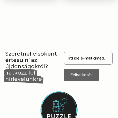
Szeretnél elsőként
értesülni az
újdonságokról?
Iratkozz fel
Feliratkozás
hírlevelünkre