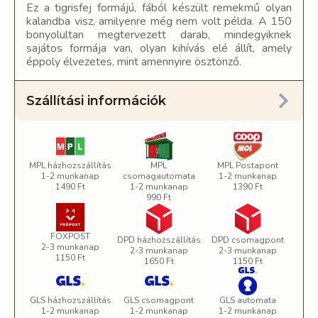
Ez a tigrisfej formájú, fából készült remekmű olyan
kalandba visz, amilyenre még nem volt példa. A 150
bonyolultan megtervezett darab, mindegyiknek
sajátos formája van, olyan kihívás elé állít, amely
éppoly élvezetes, mint amennyire ösztönző.
Szállítási információk
MPL házhozszállítás
MPL
MPL Postapont
1-2 munkanap
csomagautomata
1-2 munkanap
1490 Ft
1-2 munkanap
1390 Ft
990 Ft
FOXPOST
DPD házhozszállítás
DPD csomagpont
2-3 munkanap
2-3 munkanap
2-3 munkanap
1150 Ft
1650 Ft
1150 Ft
GLS házhozszállítás
GLS csomagpont
GLS automata
1-2 munkanap
1-2 munkanap
1-2 munkanap