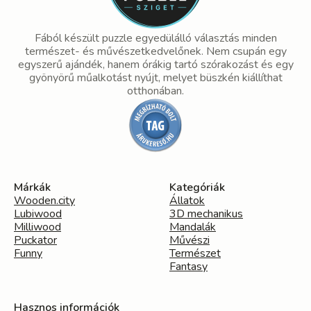
Fából készült puzzle egyedülálló választás minden
természet- és művészetkedvelőnek. Nem csupán egy
egyszerű ajándék, hanem órákig tartó szórakozást és egy
gyönyörű műalkotást nyújt, melyet büszkén kiállíthat
otthonában.
Márkák
Kategóriák
Wooden.city
Állatok
Lubiwood
3D mechanikus
Milliwood
Mandalák
Puckator
Művészi
Funny
Természet
Fantasy
Hasznos információk