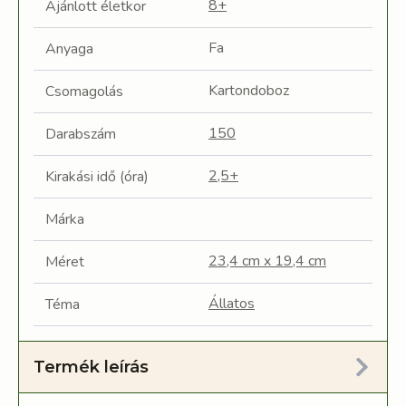
8+
Ajánlott életkor
Fa
Anyaga
Kartondoboz
Csomagolás
150
Darabszám
2,5+
Kirakási idő (óra)
Márka
23,4 cm x 19,4 cm
Méret
Állatos
Téma
Termék leírás