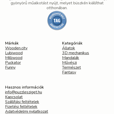
gyönyörű műalkotást nyújt, melyet büszkén kiállíthat
otthonában.
Márkák
Kategóriák
Wooden.city
Állatok
Lubiwood
3D mechanikus
Milliwood
Mandalák
Puckator
Művészi
Funny
Természet
Fantasy
Hasznos információk
info@puzzlesziget.hu
Kapcsolat
Szállítási feltételek
Fizetési feltételek
Adatvédelmi nyilatkozat