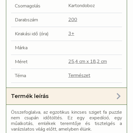
Kartondoboz
Csomagolás
200
Darabszám
3+
Kirakási idő (óra)
Márka
25,4 cm x 18,2 cm
Méret
Természet
Téma
Termék leírás
Összefoglalva, az egzotikus kincses sziget fa puzzle
nem csupán időtöltés. Ez egy expedíció, egy
műalkotás, emlékek teremtője és tisztelgés a
varázslatos világ előtt, amelyben élünk.