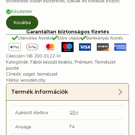
bővelkedő óceán előterével, sziklák és korallok között.
Készleten
Kosárba
Garantáltan biztonságos fizetés
Utánvétes fizetés
Előre utalás
Bankkártyás fizetés
Cikkszám:
NB 200-0122-M
Kategóriák:
Fából készült kirakós
,
Prémium
,
Természet
puzzle
Címkék:
sziget
,
természet
Márka:
wooden.city
Termék információk
10+
Ajánlott életkor
Fa
Anyaga