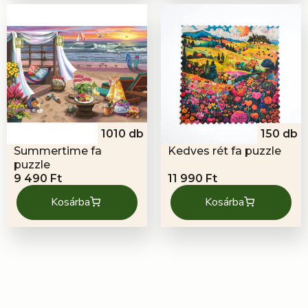
1010 db
150 db
Summertime fa
Kedves rét fa puzzle
puzzle
9 490
Ft
11 990
Ft
Kosárba
Kosárba