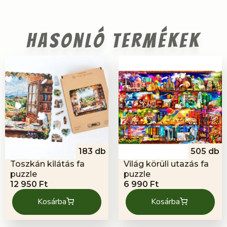
Hasonló termékek
183 db
505 db
Toszkán kilátás fa
Világ körüli utazás fa
puzzle
puzzle
12 950
Ft
6 990
Ft
Kosárba
Kosárba