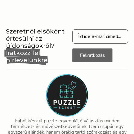
Szeretnél elsőként
értesülni az
újdonságokról?
Iratkozz fel
Feliratkozás
hírlevelünkre
Fából készült puzzle egyedülálló választás minden
természet- és művészetkedvelőnek. Nem csupán egy
egyszerű ajándék, hanem órákig tartó szórakozást és egy