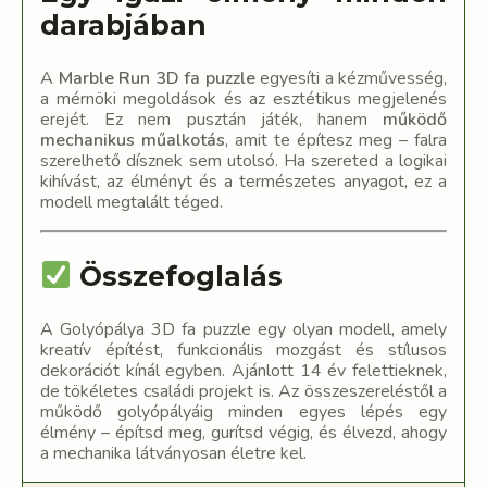
darabjában
A
Marble Run 3D fa puzzle
egyesíti a kézművesség,
a mérnöki megoldások és az esztétikus megjelenés
erejét. Ez nem pusztán játék, hanem
működő
mechanikus műalkotás
, amit te építesz meg – falra
szerelhető dísznek sem utolsó. Ha szereted a logikai
kihívást, az élményt és a természetes anyagot, ez a
modell megtalált téged.
Összefoglalás
A Golyópálya 3D fa puzzle egy olyan modell, amely
kreatív építést, funkcionális mozgást és stílusos
dekorációt kínál egyben. Ajánlott 14 év felettieknek,
de tökéletes családi projekt is. Az összeszereléstől a
működő golyópályáig minden egyes lépés egy
élmény – építsd meg, gurítsd végig, és élvezd, ahogy
a mechanika látványosan életre kel.