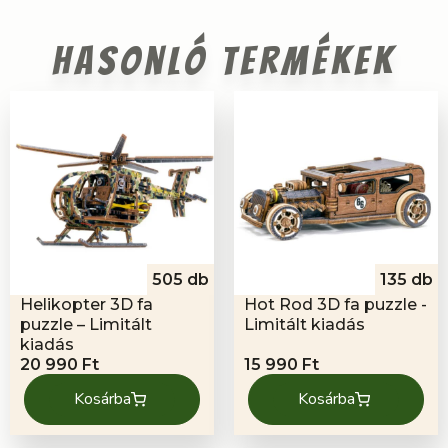
Hasonló termékek
505 db
135 db
Helikopter 3D fa
Hot Rod 3D fa puzzle -
puzzle – Limitált
Limitált kiadás
kiadás
20 990
Ft
15 990
Ft
Kosárba
Kosárba