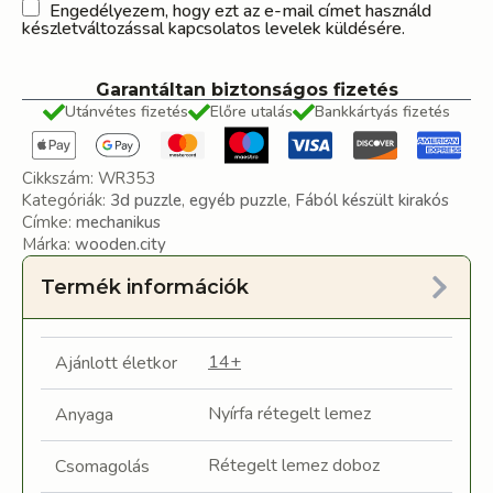
Engedélyezem, hogy ezt az e-mail címet használd
készletváltozással kapcsolatos levelek küldésére.
Garantáltan biztonságos fizetés
Utánvétes fizetés
Előre utalás
Bankkártyás fizetés
Cikkszám:
WR353
Kategóriák:
3d puzzle
,
egyéb puzzle
,
Fából készült kirakós
Címke:
mechanikus
Márka:
wooden.city
Termék információk
14+
Ajánlott életkor
Nyírfa rétegelt lemez
Anyaga
Rétegelt lemez doboz
Csomagolás