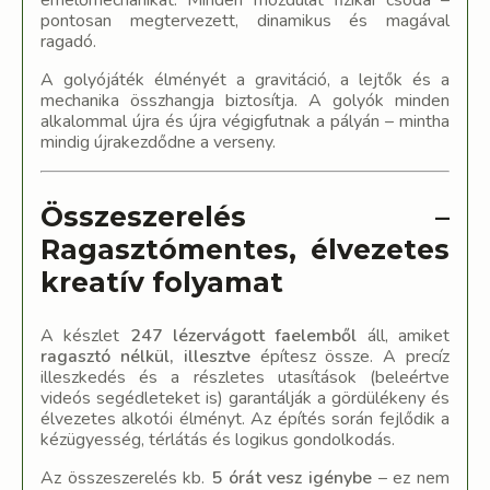
pontosan megtervezett, dinamikus és magával
ragadó.
A golyójáték élményét a gravitáció, a lejtők és a
mechanika összhangja biztosítja. A golyók minden
alkalommal újra és újra végigfutnak a pályán – mintha
mindig újrakezdődne a verseny.
Összeszerelés –
Ragasztómentes, élvezetes
kreatív folyamat
A készlet
247 lézervágott faelemből
áll, amiket
ragasztó nélkül, illesztve
építesz össze. A precíz
illeszkedés és a részletes utasítások (beleértve
videós segédleteket is) garantálják a gördülékeny és
élvezetes alkotói élményt. Az építés során fejlődik a
kézügyesség, térlátás és logikus gondolkodás.
Az összeszerelés kb.
5 órát vesz igénybe
– ez nem