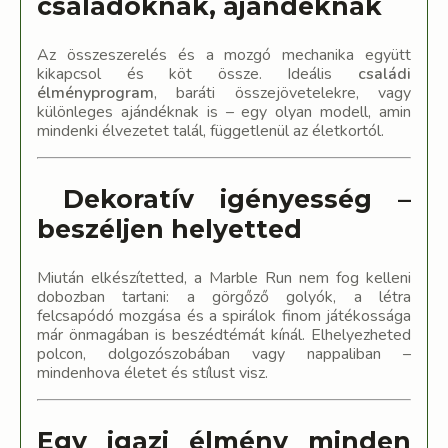
családoknak, ajándéknak
Az összeszerelés és a mozgó mechanika együtt
kikapcsol és köt össze. Ideális
családi
élményprogram
, baráti összejövetelekre, vagy
különleges ajándéknak is – egy olyan modell, amin
mindenki élvezetet talál, függetlenül az életkortól.
️ Dekoratív igényesség –
beszéljen helyetted
Miután elkészítetted, a Marble Run nem fog kelleni
dobozban tartani: a görgőző golyók, a létra
felcsapódó mozgása és a spirálok finom játékossága
már önmagában is beszédtémát kínál. Elhelyezheted
polcon, dolgozószobában vagy nappaliban –
mindenhova életet és stílust visz.
Egy igazi élmény minden