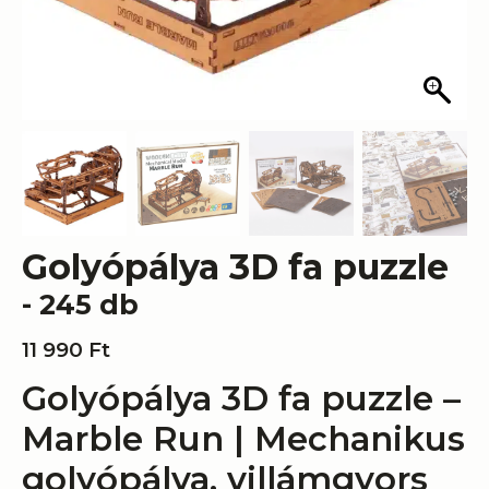
Golyópálya 3D fa puzzle
- 245 db
11 990
Ft
Golyópálya 3D fa puzzle –
Marble Run | Mechanikus
golyópálya, villámgyors