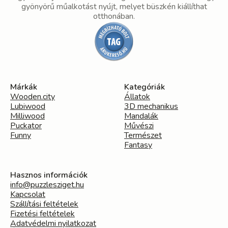
gyönyörű műalkotást nyújt, melyet büszkén kiállíthat
otthonában.
Márkák
Kategóriák
Wooden.city
Állatok
Lubiwood
3D mechanikus
Milliwood
Mandalák
Puckator
Művészi
Funny
Természet
Fantasy
Hasznos információk
info@puzzlesziget.hu
Kapcsolat
Szállítási feltételek
Fizetési feltételek
Adatvédelmi nyilatkozat