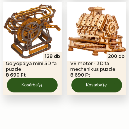
128 db
200 db
Golyópálya mini 3D fa
V8 motor - 3D fa
puzzle
mechanikus puzzle
8 690
Ft
8 690
Ft
Kosárba
Kosárba