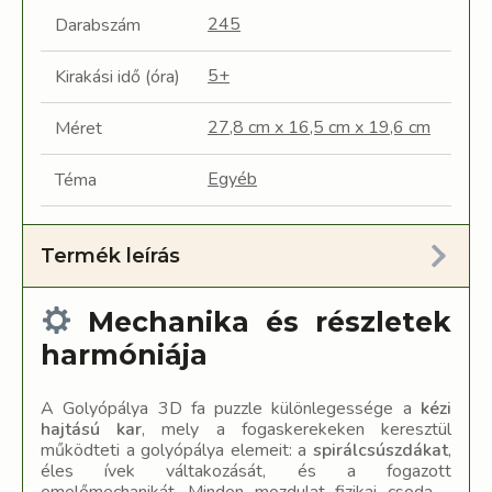
245
Darabszám
5+
Kirakási idő (óra)
27,8 cm x 16,5 cm x 19,6 cm
Méret
Egyéb
Téma
Termék leírás
Mechanika és részletek
harmóniája
A Golyópálya 3D fa puzzle különlegessége a
kézi
hajtású kar
, mely a fogaskerekeken keresztül
működteti a golyópálya elemeit: a
spirálcsúszdákat
,
éles ívek váltakozását, és a fogazott
emelőmechanikát. Minden mozdulat fizikai csoda –