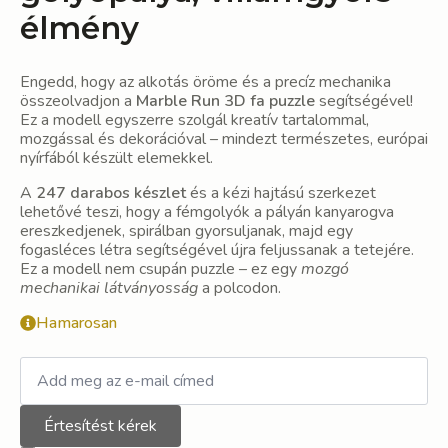
élmény
Engedd, hogy az alkotás öröme és a precíz mechanika
összeolvadjon a
Marble Run 3D fa puzzle
segítségével!
Ez a modell egyszerre szolgál kreatív tartalommal,
mozgással és dekorációval – mindezt természetes, európai
nyírfából készült elemekkel.
A
247 darabos készlet
és a kézi hajtású szerkezet
lehetővé teszi, hogy a fémgolyók a pályán kanyarogva
ereszkedjenek, spirálban gyorsuljanak, majd egy
fogasléces létra segítségével újra feljussanak a tetejére.
Ez a modell nem csupán puzzle – ez egy
mozgó
mechanikai látványosság
a polcodon.
Hamarosan
Értesítést kérek