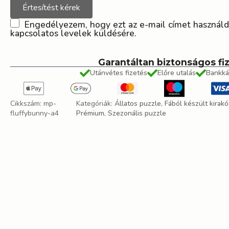
Értesítést kérek
Engedélyezem, hogy ezt az e-mail címet használd
kapcsolatos levelek küldésére.
Garantáltan biztonságos fi
Utánvétes fizetés
Előre utalás
Bankká
Cikkszám:
mp-
Kategóriák:
Állatos puzzle
,
Fából készült kirakó
fluffybunny-a4
Prémium
,
Szezonális puzzle