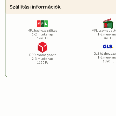
Szállítási információk
MPL házhozszállítás
MPL csomagaut
1-2 munkanap
1-2 munkan
1490 Ft
990 Ft
GLS házhozszál
DPD csomagpont
1-2 munkan
2-3 munkanap
1890 Ft
1150 Ft