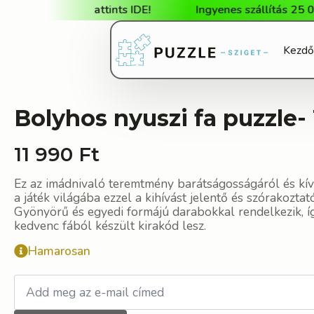
opunkba. Kattints IDE!
Ingyenes szállítás 25 000 Ft f
Kezdő
Bolyhos nyuszi fa puzzle
-
11 990
Ft
Ez az imádnivaló teremtmény barátságosságáról és kív
a játék világába ezzel a kihívást jelentő és szórakoztat
Gyönyörű és egyedi formájú darabokkal rendelkezik, íg
kedvenc fából készült kirakód lesz.
Hamarosan