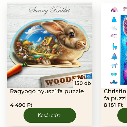
150 db
Ragyogó nyuszi fa puzzle
Christi
fa puzz
4 490
Ft
8 181
Ft
Kosárba