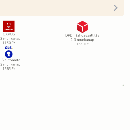
FOXPOST
DPD házhozszállítás
-3 munkanap
2-3 munkanap
1150 Ft
1650 Ft
LS automata
-2 munkanap
1385 Ft