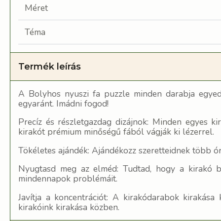
Méret
Téma
Termék leírás
A Bolyhos nyuszi fa puzzle minden darabja egyedi
egyaránt. Imádni fogod!
Precíz és részletgazdag dizájnok:
Minden egyes kir
kirakót prémium minőségű fából vágják ki lézerrel.
Tökéletes ajándék: Ajándékozz szeretteidnek több ó
Nyugtasd meg az elméd: Tudtad, hogy a kirakó biz
mindennapok problémáit.
Javítja a koncentrációt: A kirakódarabok kirakás
kirakóink kirakása közben.