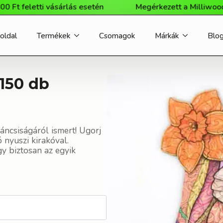
eletti vásárlás esetén
Megérkezett a Milliwood márk
oldal
Termékek
Csomagok
Márkák
Blo
 150 db
áncsiságáról ismert! Ugorj
ó nyuszi kirakóval.
y biztosan az egyik