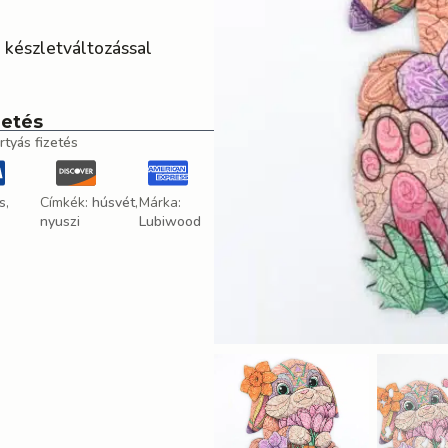
 készletváltozással
zetés
rtyás fizetés
s
,
Címkék:
húsvét
,
Márka:
nyuszi
Lubiwood