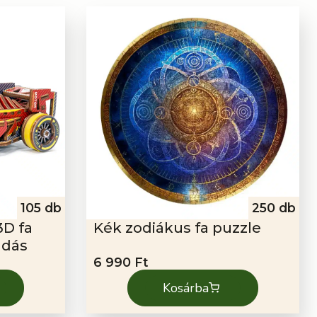
105 db
250 db
3D fa
Kék zodiákus fa puzzle
adás
6 990
Ft
Kosárba