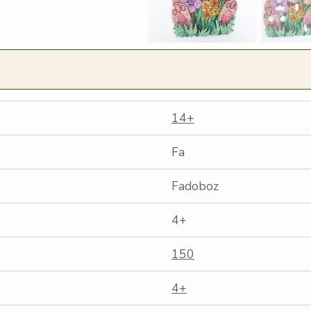
14+
Fa
Fadoboz
4+
150
4+