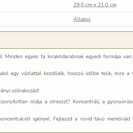
29,0 cm x 21,0 cm
Állatos
: Minden egyes fa kirakódarabnak egyedi formája van,
akó egy vázlattal kezdődik, hosszú időbe telik, mire a
rányi szórakozást
onyítottan oldja a stresszt? Koncentrálj a gyönyörűen 
a koncentrációt igényel. Fejleszd a rövid távú memóri