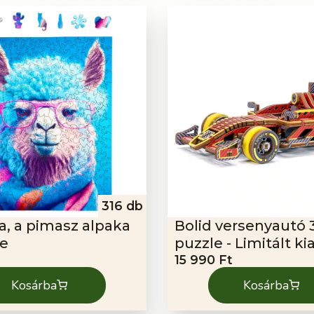
316 db
na, a pimasz alpaka
Bolid versenyautó 
le
puzzle - Limitált ki
15 990
Ft
Kosárba
Kosárba