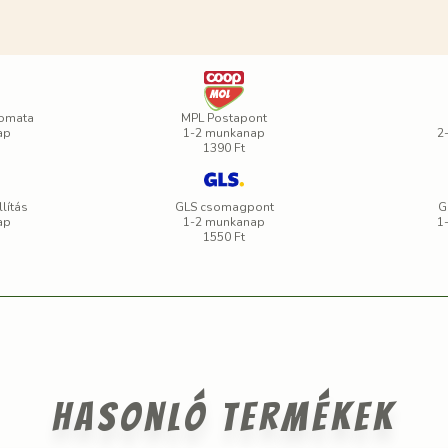
omata
MPL Postapont
ap
1-2 munkanap
2
1390 Ft
lítás
GLS csomagpont
G
ap
1-2 munkanap
1
1550 Ft
Hasonló termékek