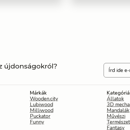
az újdonságokról?
Márkák
Kategóriá
Wooden.city
Állatok
Lubiwood
3D mecha
Milliwood
Mandalák
Puckator
Művészi
Funny
Természet
Fantasy