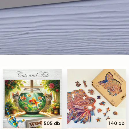
505 db
140 db