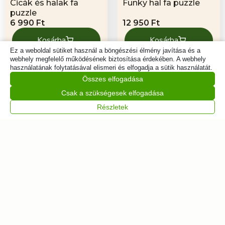
Cicák és halak fa
Funky hal fa puzzle
puzzle
6 990
Ft
12 950
Ft
Kosárba
Kosárba
Ez a weboldal sütiket használ a böngészési élmény javítása és a
webhely megfelelő működésének biztosítása érdekében. A webhely
használatának folytatásával elismeri és elfogadja a sütik használatát.
Összes elfogadása
Csak a szükségesek elfogadása
Részletek
Szeretnél elsőként
értesülni az
újdonságokról?
Iratkozz fel
Feliratkozás
hírlevelünkre