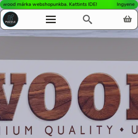
od márka webshopunkba. Kattints IDE!
Ingyenes száll