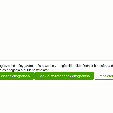
öngészési élmény javítása és a webhely megfelelő működésének biztosítása 
i és elfogadja a sütik használatát.
Összes elfogadása
Csak a szükségesek elfogadása
Részlete