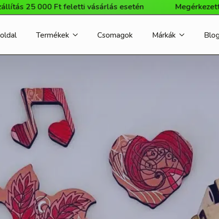
5 000 Ft feletti vásárlás esetén
Megérkezett a Milliw
oldal
Termékek
Csomagok
Márkák
Blo