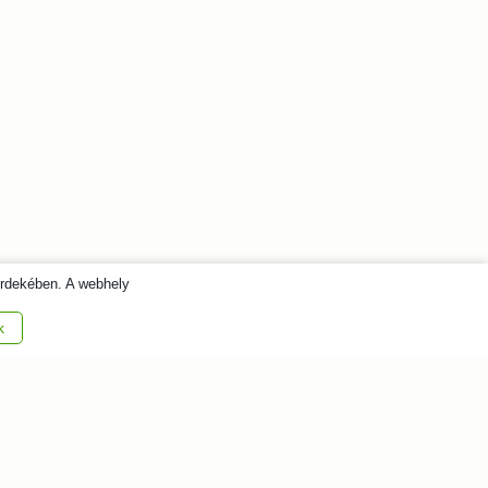
érdekében. A webhely
k