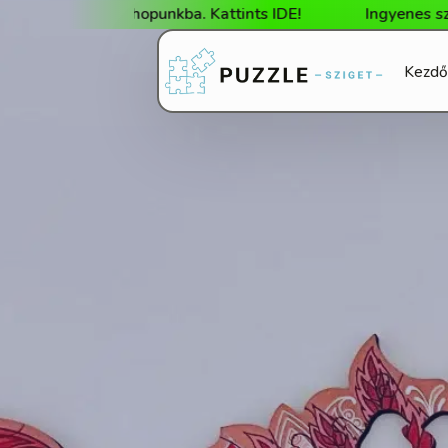
ka webshopunkba. Kattints IDE!
Ingyenes szállítás 2
Kezdő