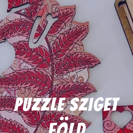
Puzzle Sziget
föld