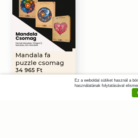
Mandala fa
puzzle csomag
Original
Current
34 965
Ft
price
price
38 850
Ft
Ez a weboldal sütiket használ a b
was:
is:
használatának folytatásával elismer
Feliratkozás
38
34
850 Ft.
965 Ft.