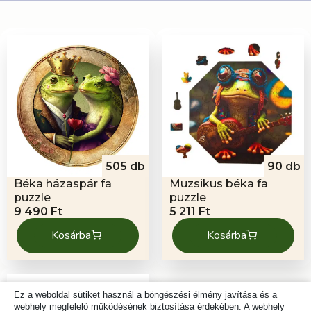
505 db
90 db
Béka házaspár fa
Muzsikus béka fa
puzzle
puzzle
9 490
Ft
5 211
Ft
Kosárba
Kosárba
Ez a weboldal sütiket használ a böngészési élmény javítása és a
webhely megfelelő működésének biztosítása érdekében. A webhely