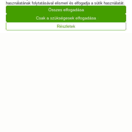
használatának folytatásával elismeri és elfogadja a sütik használatát.
Összes elfogadása
Csak a szükségesek elfogadása
Részletek
250 db
Színes béka fa puzzle
6 990
Ft
Kosárba