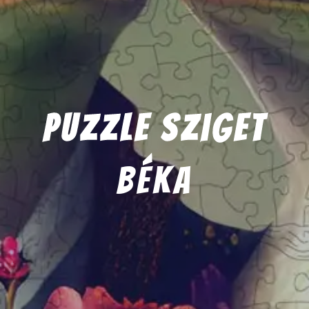
Puzzle Sziget
béka