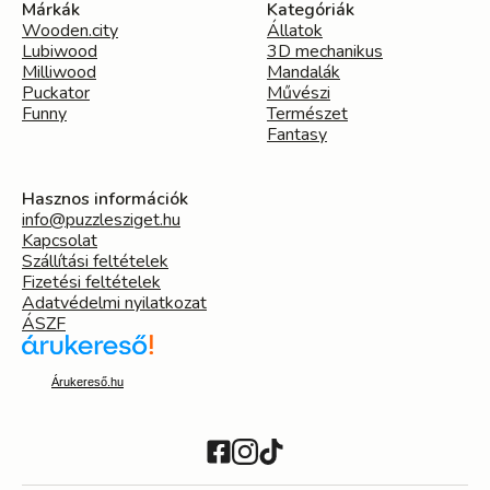
Márkák
Kategóriák
Wooden.city
Állatok
Lubiwood
3D mechanikus
Milliwood
Mandalák
Puckator
Művészi
Funny
Természet
Fantasy
Hasznos információk
info@puzzlesziget.hu
Kapcsolat
Szállítási feltételek
Fizetési feltételek
Adatvédelmi nyilatkozat
ÁSZF
Árukereső.hu