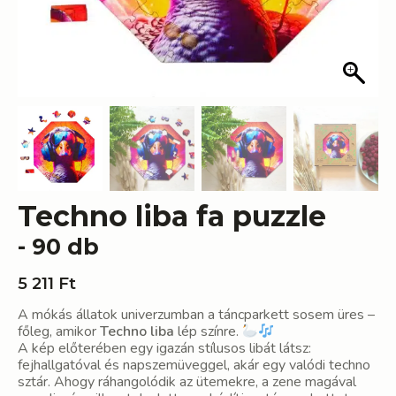
Techno liba fa puzzle
- 90 db
5 211
Ft
A mókás állatok univerzumban a táncparkett sosem üres –
főleg, amikor
Techno liba
lép színre.
A kép előterében egy igazán stílusos libát látsz:
fejhallgatóval és napszemüveggel, akár egy valódi techno
sztár. Ahogy ráhangolódik az ütemekre, a zene magával