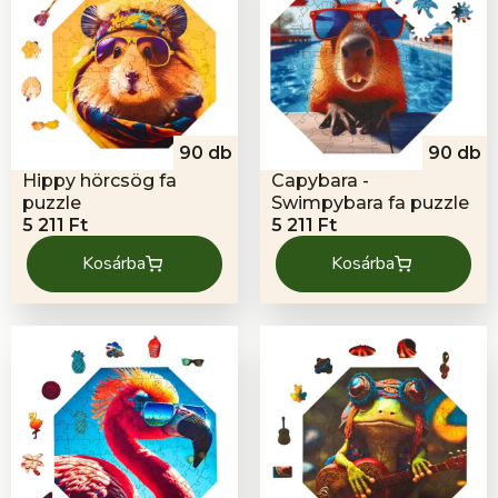
90 db
90 db
Hippy hörcsög fa
Capybara -
puzzle
Swimpybara fa puzzle
5 211
Ft
5 211
Ft
Kosárba
Kosárba