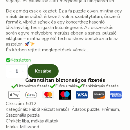
ragadja, és pillanatok alatt meghódítja a táncparkettet.
De ez még csak a kezdet. Ez a fa puzzle olyan, mintha egy
másik dimenzióból érkezett volna:
szabálytalan, űrszerű
formák
, vibráló színek és egy koncerthez hasonló
látványvilág teszi igazán különlegessé. Az összerakás
során egyre mélyebbre merülsz ebben a színes, pulzáló
világban – mintha egy élő techno show bontakozna ki az
asztalon.
És közben rejtett meglepetések várnak…
Készleten
Techno
liba
Kosárba
fa
puzzle
Garantáltan biztonságos fizetés
mennyiség
Utánvétes fizetés
Előre utalás
Bankkártyás fizetés
Cikkszám:
5012
Kategóriák:
Fából készült kirakós
,
Állatos puzzle
,
Prémium
,
Szezonális puzzle
Címkék:
liba
,
mókás állatok
Márka:
Milliwood