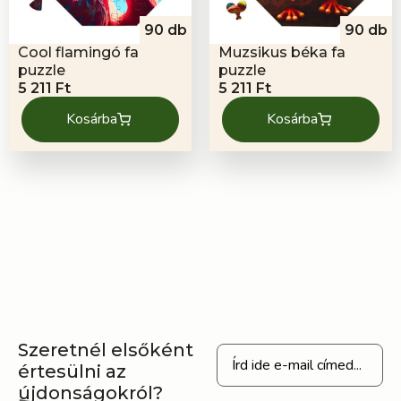
90 db
90 db
Cool flamingó fa
Muzsikus béka fa
puzzle
puzzle
5 211
Ft
5 211
Ft
Kosárba
Kosárba
Szeretnél elsőként
értesülni az
újdonságokról?