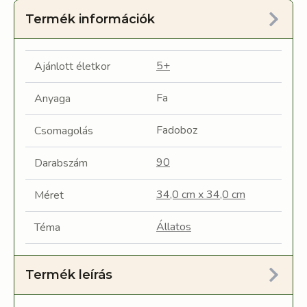
Termék információk
5+
Ajánlott életkor
Fa
Anyaga
Fadoboz
Csomagolás
90
Darabszám
34,0 cm x 34,0 cm
Méret
Állatos
Téma
Termék leírás