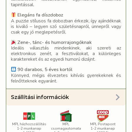
tapintással.
Elegáns fa díszdoboz
A puzzle stílusos fa dobozban érkezik, így ajándéknak
is kiváló – legyen szó születésnapról, ünnepről vagy
csak egy jó meglepetésről.
Zene-, tánc- és humorrajongóknak
Ideális választás mindenkinek, aki szereti az
elektronikus zenét, a fesztiválokat, a különleges
karaktereket és az egyedi humorú dizájnt.
90 darabos, 5 éves kortól
Könnyed, mégis élvezetes kihívás gyerekeknek és
felnőtteknek egyaránt.
Szállítási információk
MPL házhozszállítás
MPL
MPL Postapont
1-2 munkanap
csomagautomata
1-2 munkanap