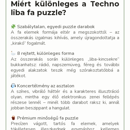
Miért különleges a Techno
liba fa puzzle?
Szabálytalan, egyedi puzzle darabok
A fa elemek formája eltér a megszokottól – az
összerakás izgalmas kihívás, amely újragondoltatja a
„kirakó” fogalmát.
8 rejtett, különleges forma
Az összerakás során különleges „liba-kincsekre”
bukkanhatsz: rádió, napszemüveg, féreg és további
egyedi alakzatok teszik még szórakoztatóbbá a
játékot.
Koncertélmény az asztalon
A színes, vibráló háttér és a karakteres illusztráció
olyan, mintha egy élő elektronikus zenei fellépés
részese lennél – minél több darabot raksz ki, annál
jobban beszippant a hangulat.
Prémium minőségű fa puzzle
Precízen vágott, tartós fa elemek, amelyek
tökéletesen illeszkednek egymáshoz, kellemes