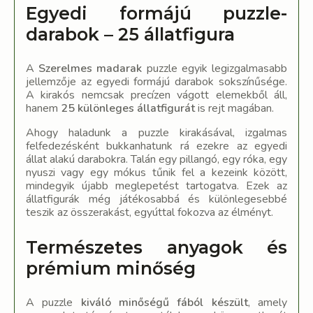
Egyedi formájú puzzle-
darabok – 25 állatfigura
A
Szerelmes madarak
puzzle egyik legizgalmasabb
jellemzője az egyedi formájú darabok sokszínűsége.
A kirakós nemcsak precízen vágott elemekből áll,
hanem
25 különleges állatfigurát
is rejt magában.
Ahogy haladunk a puzzle kirakásával, izgalmas
felfedezésként bukkanhatunk rá ezekre az egyedi
állat alakú darabokra. Talán egy pillangó, egy róka, egy
nyuszi vagy egy mókus tűnik fel a kezeink között,
mindegyik újabb meglepetést tartogatva. Ezek az
állatfigurák még játékosabbá és különlegesebbé
teszik az összerakást, egyúttal fokozva az élményt.
Természetes anyagok és
prémium minőség
A puzzle
kiváló minőségű fából készült
, amely