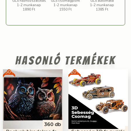
GLS házhozszállítás
GLS csomagpont
GLS automata
1-2 munkanap
1-2 munkanap
1-2 munkanap
1890 Ft
1550 Ft
1385 Ft
Hasonló termékek
-50%
-20%
360 db