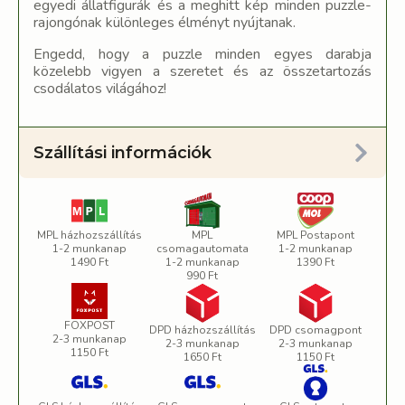
egyedi állatfigurák és a meghitt kép minden puzzle-
rajongónak különleges élményt nyújtanak.
Engedd, hogy a puzzle minden egyes darabja
közelebb vigyen a szeretet és az összetartozás
csodálatos világához!
Szállítási információk
MPL házhozszállítás
MPL
MPL Postapont
1-2 munkanap
csomagautomata
1-2 munkanap
1490 Ft
1-2 munkanap
1390 Ft
990 Ft
FOXPOST
DPD házhozszállítás
DPD csomagpont
2-3 munkanap
2-3 munkanap
2-3 munkanap
1150 Ft
1650 Ft
1150 Ft