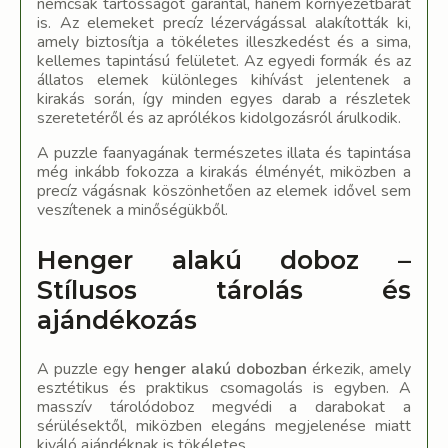
nemcsak tartósságot garantál, hanem környezetbarát
is. Az elemeket precíz lézervágással alakították ki,
amely biztosítja a tökéletes illeszkedést és a sima,
kellemes tapintású felületet. Az egyedi formák és az
állatos elemek különleges kihívást jelentenek a
kirakás során, így minden egyes darab a részletek
szeretetéről és az aprólékos kidolgozásról árulkodik.
A puzzle faanyagának természetes illata és tapintása
még inkább fokozza a kirakás élményét, miközben a
precíz vágásnak köszönhetően az elemek idővel sem
veszítenek a minőségükből.
Henger alakú doboz –
Stílusos tárolás és
ajándékozás
A puzzle egy
henger alakú dobozban
érkezik, amely
esztétikus és praktikus csomagolás is egyben. A
masszív tárolódoboz megvédi a darabokat a
sérülésektől, miközben elegáns megjelenése miatt
kiváló ajándéknak is tökéletes.