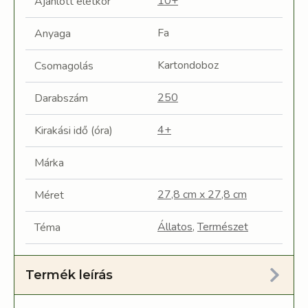
10+
Ajánlott életkor
Fa
Anyaga
Kartondoboz
Csomagolás
250
Darabszám
4+
Kirakási idő (óra)
Márka
27,8 cm x 27,8 cm
Méret
Állatos
,
Természet
Téma
Termék leírás