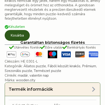
kirakós nemcsak egy játék, hanem egy műalkotás is, amely
melegséget és örömet hoz az otthonokba. A gondosan
megtervezett részletek és a precízen illeszkedő elemek
garantálják, hogy minden puzzle-kedvelő számára
felejthetetlen élményt nyújtson.
Készleten
Kosárba
Garantáltan biztonságos fizetés
Utánvétes fizetés
Előre utalás
Bankkártyás fizetés
Cikkszám:
HE 0301-L
Kategóriák:
Állatos puzzle
,
Fából készült kirakós
,
Prémium
,
Szezonális puzzle
,
Természet puzzle
Címkék:
madár
,
valentin nap
Márka:
wooden.city
Termék információk