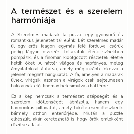
A természet és a szerelem
harmóniája
A Szerelmes madarak fa puzzle egy gyönyörű és
romantikus jelenetet tár elénk: két szerelmes madár
ül egy erős faágon, egymás felé fordulva, csőrük
pedig lágyan összeér. Tollazatuk élénk színekben
pompázik, és a finoman kidolgozott részletek életre
keltik őket. A háttér világos és napfényes, meleg
árnyalatokkal átitatva, amely még inkább fokozza a
jelenet meghitt hangulatát. A fa, amelyen a madarak
ülnek, virágzik, azonban a virágok csak sejtelmesen
bukkannak elő, finoman belesimulva a háttérbe.
Ez a kép nemcsak a természet szépségét és a
szerelem időtlenségét ábrázolja, hanem egy
harmonikus pillanatot, amely tökéletesen illeszkedik
bármely otthon enteriőrjébe. Miután a puzzle
elkészült, akár keretezhető is, hogy örök emlékként
díszítse a falat.