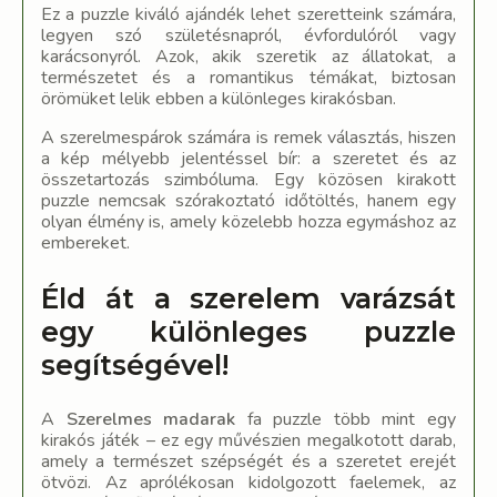
Ez a puzzle kiváló ajándék lehet szeretteink számára,
legyen szó születésnapról, évfordulóról vagy
karácsonyról. Azok, akik szeretik az állatokat, a
természetet és a romantikus témákat, biztosan
örömüket lelik ebben a különleges kirakósban.
A szerelmespárok számára is remek választás, hiszen
a kép mélyebb jelentéssel bír: a szeretet és az
összetartozás szimbóluma. Egy közösen kirakott
puzzle nemcsak szórakoztató időtöltés, hanem egy
olyan élmény is, amely közelebb hozza egymáshoz az
embereket.
Éld át a szerelem varázsát
egy különleges puzzle
segítségével!
A
Szerelmes madarak
fa puzzle több mint egy
kirakós játék – ez egy művészien megalkotott darab,
amely a természet szépségét és a szeretet erejét
ötvözi. Az aprólékosan kidolgozott faelemek, az