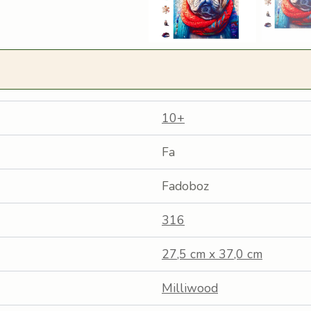
10+
Fa
Fadoboz
316
27,5 cm x 37,0 cm
Milliwood