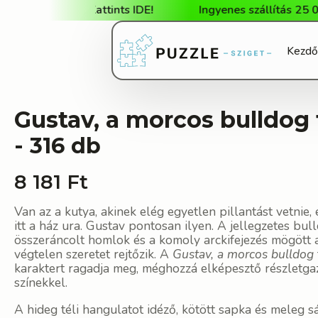
nkba. Kattints IDE!
Ingyenes szállítás 25 000 Ft fel
Kezdő
Gustav, a morcos bulldog 
- 316 db
8 181
Ft
Van az a kutya, akinek elég egyetlen pillantást vetnie, 
itt a ház ura. Gustav pontosan ilyen. A jellegzetes bull
összeráncolt homlok és a komoly arckifejezés mögött 
végtelen szeretet rejtőzik. A
Gustav, a morcos bulldog
karaktert ragadja meg, méghozzá elképesztő részletga
színekkel.
A hideg téli hangulatot idéző, kötött sapka és meleg s