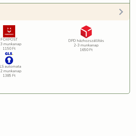
FOXPOST
DPD házhozszállítás
-3 munkanap
2-3 munkanap
1150 Ft
1650 Ft
LS automata
-2 munkanap
1385 Ft