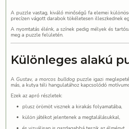
A puzzle vastag, kiváló minőségű fa elemei különös
precízen vágott darabok tökéletesen illeszkednek e
A nyomtatás élénk, a színek pedig mélyek és tartós
meg a puzzle felületén.
Különleges alakú pu
A
Gustav, a morcos bulldog
puzzle igazi meglepetés
más, a kutya téli hangulatához kapcsolódó motívumo
Ezek az apró részletek:
plusz örömöt visznek a kirakás folyamatába,
külön játékot jelentenek a megtalálásukkal,
és vizuálisan is gazdagabbá teszik az élményt.