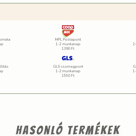
omata
MPL Postapont
ap
1-2 munkanap
2
1390 Ft
lítás
GLS csomagpont
G
ap
1-2 munkanap
1
1550 Ft
Hasonló termékek