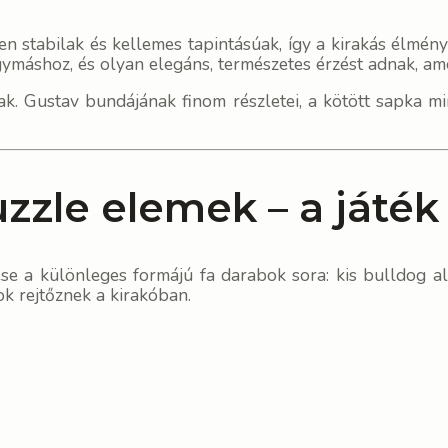
en stabilak és kellemes tapintásúak, így a kirakás élmé
gymáshoz, és olyan elegáns, természetes érzést adnak, am
ak. Gustav bundájának finom részletei, a kötött sapka mi
zzle elemek – a játék
e a különleges formájú fa darabok sora: kis bulldog al
k rejtőznek a kirakóban.