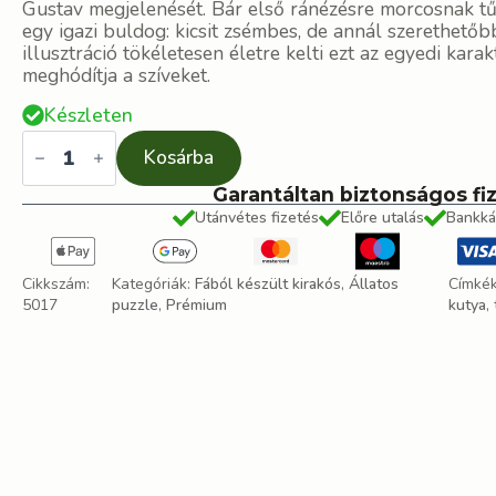
Gustav megjelenését. Bár első ránézésre morcosnak tű
egy igazi buldog: kicsit zsémbes, de annál szerethetőbb
illusztráció tökéletesen életre kelti ezt az egyedi karak
meghódítja a szíveket.
Készleten
Gustav,
a
Kosárba
morcos
bulldog
Garantáltan biztonságos fi
fa
Utánvétes fizetés
Előre utalás
Bankká
puzzle
mennyiség
Cikkszám:
Kategóriák:
Fából készült kirakós
,
Állatos
Címké
5017
puzzle
,
Prémium
kutya
,