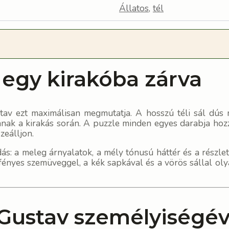
Állatos
,
tél
 egy kirakóba zárva
av ezt maximálisan megmutatja. A hosszú téli sál dús m
nak a kirakás során. A puzzle minden egyes darabja hozzá
zeálljon.
ás: a meleg árnyalatok, a mély tónusú háttér és a részlet
 fényes szemüveggel, a kék sapkával és a vörös sállal o
Gustav személyiségév