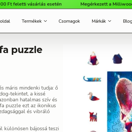
etti vásárlás esetén
Megérkezett a Milliwood márka w
oldal
Termékek
Csomagok
Márkák
Blo
fa puzzle
és máris mindenki tudja: ő
dog-tekintet, a kissé
azonban hatalmas szív és
fa puzzle ezt az ikonikus
zdagsággal és vibráló
ál különösen bájossá teszi