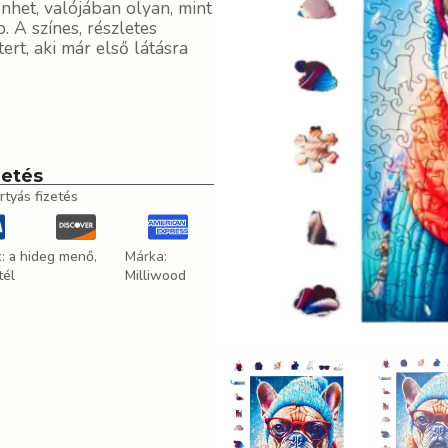
nhet, valójában olyan, mint
. A színes, részletes
tert, aki már első látásra
zetés
rtyás fizetés
k:
a hideg menő
,
Márka:
tél
Milliwood