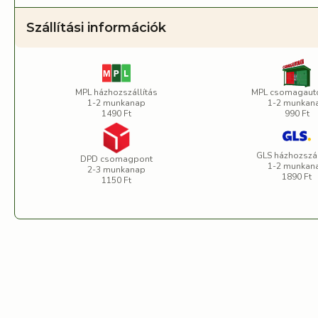
Szállítási információk
MPL házhozszállítás
MPL csomagaut
1-2 munkanap
1-2 munkan
1490 Ft
990 Ft
GLS házhozszál
DPD csomagpont
1-2 munkan
2-3 munkanap
1890 Ft
1150 Ft