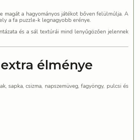
nye magát a hagyományos játékot bőven felülmúlja. A
ely a fa puzzle-k legnagyobb erénye.
ntázata és a sál textúrái mind lenyűgözően jelennek
 extra élménye
ak, sapka, csizma, napszemüveg, fagyöngy, pulcsi és