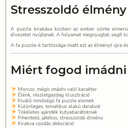
Stresszoldó élmény 
A puzzle kirakása közben az ember szinte elmerül
élvezetet nyújtanak. A folyamat megnyugtat, segít kizá
A fa puzzle-k tartóssága miatt ezt az élményt újra é
Miért fogod imádni 
Morcos, mégis imádni való karakter
Élénk, részletgazdag illusztráció
Kiváló minőségű fa puzzle elemek
Különleges, tematikus alakú darabok
Tökéletes ajándék kutyabarátoknak
Pihentető, játékos, stresszoldó élmény
Kirakva csodás dekoráció