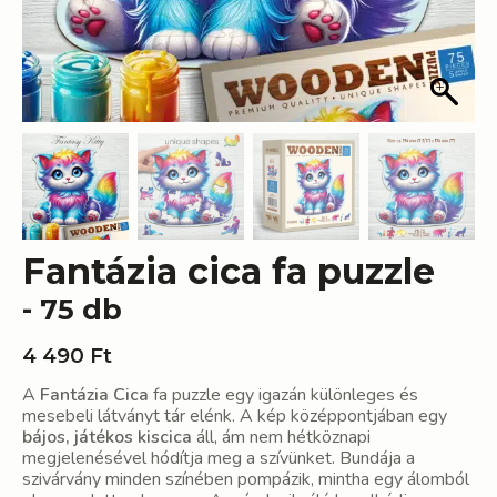
Fantázia cica fa puzzle
- 75 db
4 490
Ft
A
Fantázia Cica
fa puzzle egy igazán különleges és
mesebeli látványt tár elénk. A kép középpontjában egy
bájos, játékos kiscica
áll, ám nem hétköznapi
megjelenésével hódítja meg a szívünket. Bundája a
szivárvány minden színében pompázik, mintha egy álomból