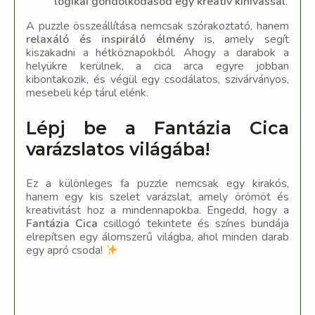
logikai gondolkodásod egy kreatív kihívással
.
A puzzle összeállítása nemcsak szórakoztató, hanem
relaxáló és inspiráló élmény
is, amely segít
kiszakadni a hétköznapokból. Ahogy a darabok a
helyükre kerülnek, a cica arca egyre jobban
kibontakozik, és végül egy csodálatos, szivárványos,
mesebeli kép tárul elénk.
Lépj be a Fantázia Cica
varázslatos világába!
Ez a különleges fa puzzle nemcsak egy kirakós,
hanem egy kis szelet varázslat, amely örömöt és
kreativitást hoz a mindennapokba. Engedd, hogy a
Fantázia Cica
csillogó tekintete és színes bundája
elrepítsen egy álomszerű világba, ahol minden darab
egy apró csoda!