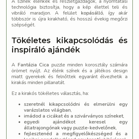
A színek élénkek és részletgazdagok, a nyomtatási
technológia biztosítja, hogy a kép élettel teli és
vibráló maradjon. A felület
kopásálló
, így akár
többször is újra kirakható, és hosszú évekig megőrzi
szépségét.
Tökéletes kikapcsolódás és
inspiráló ajándék
A
Fantázia Cica
puzzle minden korosztály számára
örömet nyújt. Az élénk színek és a játékos design
miatt gyerekek és felnőttek egyaránt élvezhetik a
kirakás minden pillanatát.
Ez a kirakós tökéletes választás, ha:
szeretnél kikapcsolódni és elmerülni egy
varázslatos világban
,
imádod a cicákat és a szivárványos színeket
,
egyedi ajándékot keresel egy
állatrajongónak vagy puzzle-kedvelőnek
,
fejlesztenéd a megfigyelőkészséged és a