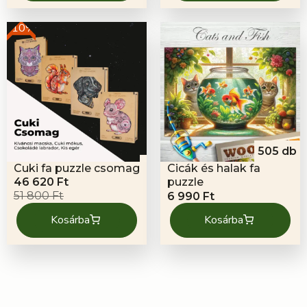
-10%
505 db
Cuki fa puzzle csomag
Cicák és halak fa
Original
Current
46 620
Ft
puzzle
price
price
51 800
Ft
6 990
Ft
was:
is:
Kosárba
Kosárba
51
46
800 Ft.
620 Ft.