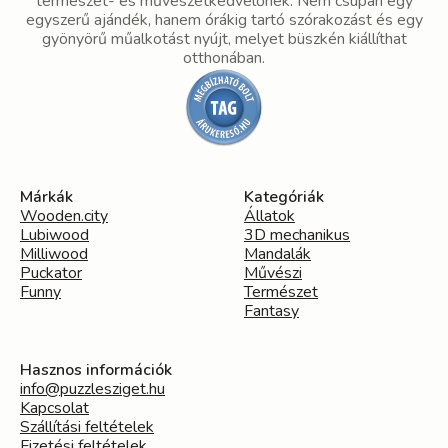
természet- és művészetkedvelőnek. Nem csupán egy
egyszerű ajándék, hanem órákig tartó szórakozást és egy
gyönyörű műalkotást nyújt, melyet büszkén kiállíthat
otthonában.
Márkák
Kategóriák
Wooden.city
Állatok
Lubiwood
3D mechanikus
Milliwood
Mandalák
Puckator
Művészi
Funny
Természet
Fantasy
Hasznos információk
info@puzzlesziget.hu
Kapcsolat
Szállítási feltételek
Fizetési feltételek