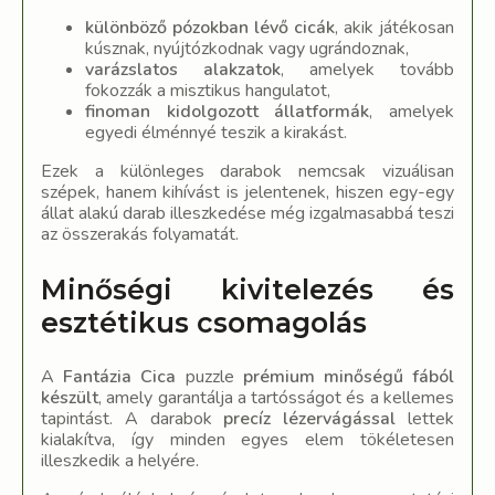
különböző pózokban lévő cicák
, akik játékosan
kúsznak, nyújtózkodnak vagy ugrándoznak,
varázslatos alakzatok
, amelyek tovább
fokozzák a misztikus hangulatot,
finoman kidolgozott állatformák
, amelyek
egyedi élménnyé teszik a kirakást.
Ezek a különleges darabok nemcsak vizuálisan
szépek, hanem kihívást is jelentenek, hiszen egy-egy
állat alakú darab illeszkedése még izgalmasabbá teszi
az összerakás folyamatát.
Minőségi kivitelezés és
esztétikus csomagolás
A
Fantázia Cica
puzzle
prémium minőségű fából
készült
, amely garantálja a tartósságot és a kellemes
tapintást. A darabok
precíz lézervágással
lettek
kialakítva, így minden egyes elem tökéletesen
illeszkedik a helyére.