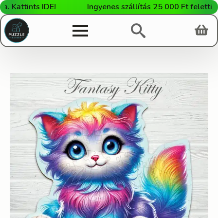
ttints IDE!
Ingyenes szállítás 25 000 Ft feletti vásá