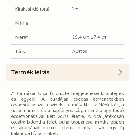
2+
Kirakási idő (óra)
Márka
19,4 cm 17,4 cm
Méret
Állatos
Téma
Termék leírás
A
Fantázia Cica
fa puzzle megjelenése különleges
és egyedi. A bundáján csodás átmenetekben
olvadnak össze a színek – a mély lila, az élénk kék, a
tüzes narancs és a napfényes sárga, mintha egy festő
ecsetvonásaival kelt volna életre. A cica játékosan
oldalra billenti a fejét, puha tappancsai mintha éppen
el akarnának indulni felénk, mintha csak egy új
kalandba hívna minket.