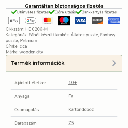
Garantáltan biztonságos fizetés
Utánvétes fizetés
Előre utalás
Bankkártyás fizetés
Cikkszám:
HE 0206-M
Kategóriák:
Fából készült kirakós
,
Állatos puzzle
,
Fantasy
puzzle
,
Prémium
Címke:
cica
Márka:
wooden.city
Termék információk
10+
Ajánlott életkor
Fa
Anyaga
Kartondoboz
Csomagolás
75
Darabszám