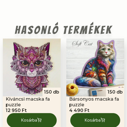
Hasonló termékek
150 db
150 db
Kíváncsi macska fa
Bársonyos macska fa
puzzle
puzzle
12 950
Ft
4 490
Ft
Kosárba
Kosárba