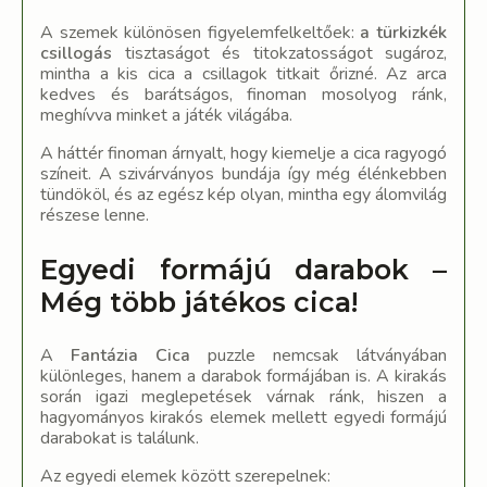
A szemek különösen figyelemfelkeltőek:
a türkizkék
csillogás
tisztaságot és titokzatosságot sugároz,
mintha a kis cica a csillagok titkait őrizné. Az arca
kedves és barátságos, finoman mosolyog ránk,
meghívva minket a játék világába.
A háttér finoman árnyalt, hogy kiemelje a cica ragyogó
színeit. A szivárványos bundája így még élénkebben
tündököl, és az egész kép olyan, mintha egy álomvilág
részese lenne.
Egyedi formájú darabok –
Még több játékos cica!
A
Fantázia Cica
puzzle nemcsak látványában
különleges, hanem a darabok formájában is. A kirakás
során igazi meglepetések várnak ránk, hiszen a
hagyományos kirakós elemek mellett egyedi formájú
darabokat is találunk.
Az egyedi elemek között szerepelnek: