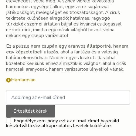
elevenedett volna meg. A színek vibráló kavalkádja
harmonikus egységet alkot, egyszerre sugározva
játékosságot, melegséget és titokzatosságot. A cicus
tekintete különösen elragadó: hatalmas,
ragyogó
türkizkék szemei
ártatlan bájjal és kíváncsi csillogással
néznek ránk, mintha egy másik világból hozott volna
nekünk egy csepp varázslatot.
Ez a puzzle
nem csupán egy aranyos állatportré, hanem
egy képzeletbeli utazás
, ahol a fantázia és a valóság
határai elmosódnak. Minden egyes kirakott darabbal
közelebb kerülünk ehhez a misztikus világhoz, ahol a cicák
nemcsak aranyosak, hanem varázslatos lényekké válnak.
Hamarosan
Értesítést kérek
Engedélyezem, hogy ezt az e-mail címet használd
készletváltozással kapcsolatos levelek küldésére.