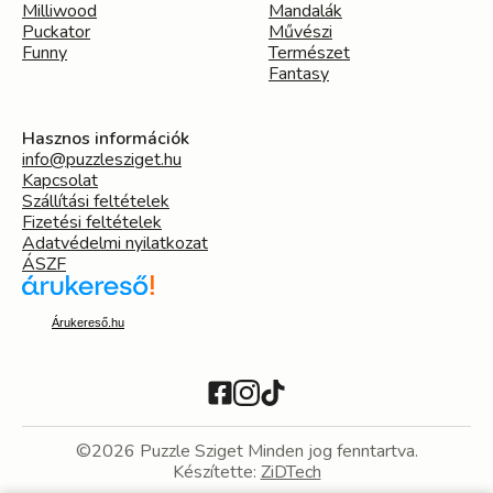
Milliwood
Mandalák
Puckator
Művészi
Funny
Természet
Fantasy
Hasznos információk
info@puzzlesziget.hu
Kapcsolat
Szállítási feltételek
Fizetési feltételek
Adatvédelmi nyilatkozat
ÁSZF
Árukereső.hu
©2026 Puzzle Sziget Minden jog fenntartva.
Készítette:
ZiDTech