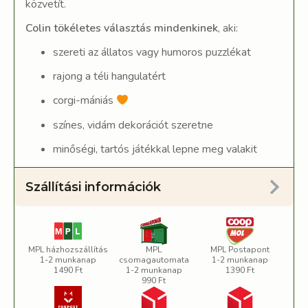
közvetít.
Colin tökéletes választás mindenkinek
, aki:
szereti az állatos vagy humoros puzzlékat
rajong a téli hangulatért
corgi-mániás
színes, vidám dekorációt szeretne
minőségi, tartós játékkal lepne meg valakit
Szállítási információk
MPL házhozszállítás
MPL
MPL Postapont
1-2 munkanap
csomagautomata
1-2 munkanap
1490 Ft
1-2 munkanap
1390 Ft
990 Ft