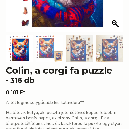
Colin, a corgi fa puzzle
- 316 db
8 181
Ft
A tél legmosolygósabb kis kalandora**
Ha létezik kutya, aki puszta jelenlétével képes feldobni
bármilyen borús napot, az bizony
Colin, a corgi
. Ez a
lélegzetelállítóan színes és karakteres fa puzzle egy olyan