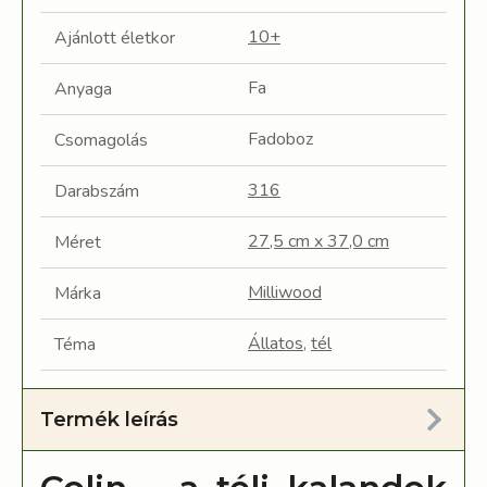
10+
Ajánlott életkor
Fa
Anyaga
Fadoboz
Csomagolás
316
Darabszám
27,5 cm x 37,0 cm
Méret
Milliwood
Márka
Állatos
,
tél
Téma
Termék leírás