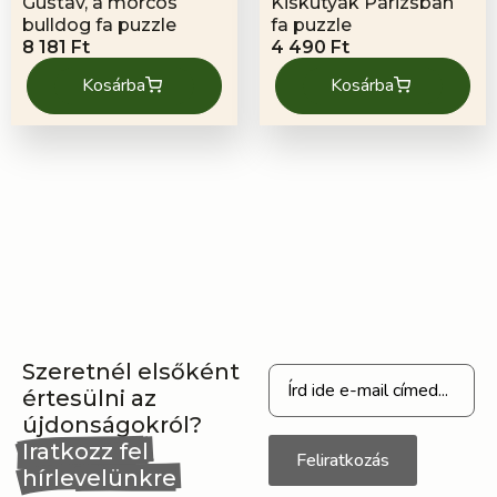
Gustav, a morcos
Kiskutyák Párizsban
bulldog fa puzzle
fa puzzle
8 181
Ft
4 490
Ft
Kosárba
Kosárba
Szeretnél elsőként
értesülni az
újdonságokról?
Iratkozz fel
Feliratkozás
hírlevelünkre