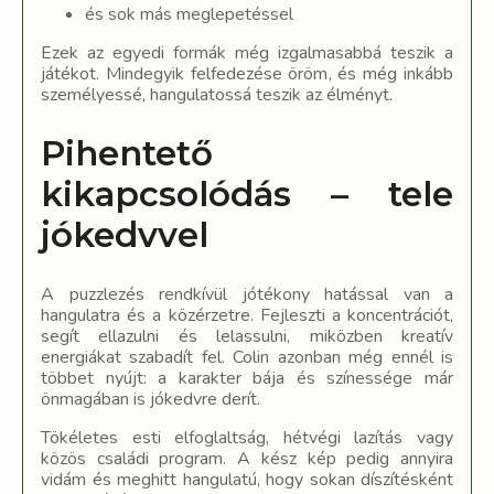
és sok más meglepetéssel
Ezek az egyedi formák még izgalmasabbá teszik a
játékot. Mindegyik felfedezése öröm, és még inkább
személyessé, hangulatossá teszik az élményt.
Pihentető
kikapcsolódás – tele
jókedvvel
A puzzlezés rendkívül jótékony hatással van a
hangulatra és a közérzetre. Fejleszti a koncentrációt,
segít ellazulni és lelassulni, miközben kreatív
energiákat szabadít fel. Colin azonban még ennél is
többet nyújt: a karakter bája és színessége már
önmagában is jókedvre derít.
Tökéletes esti elfoglaltság, hétvégi lazítás vagy
közös családi program. A kész kép pedig annyira
vidám és meghitt hangulatú, hogy sokan díszítésként