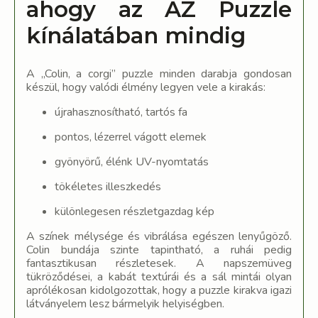
ahogy az AZ Puzzle
kínálatában mindig
A „Colin, a corgi” puzzle minden darabja gondosan
készül, hogy valódi élmény legyen vele a kirakás:
újrahasznosítható, tartós fa
pontos, lézerrel vágott elemek
gyönyörű, élénk UV-nyomtatás
tökéletes illeszkedés
különlegesen részletgazdag kép
A színek mélysége és vibrálása egészen lenyűgöző.
Colin bundája szinte tapintható, a ruhái pedig
fantasztikusan részletesek. A napszemüveg
tükröződései, a kabát textúrái és a sál mintái olyan
aprólékosan kidolgozottak, hogy a puzzle kirakva igazi
látványelem lesz bármelyik helyiségben.