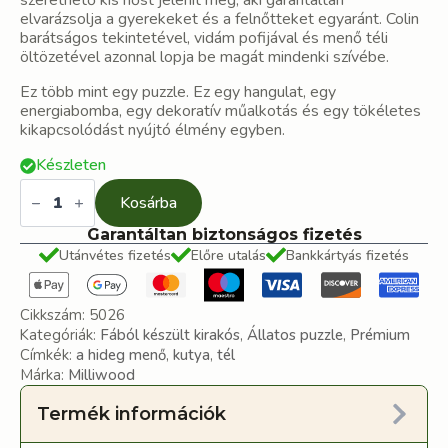
szerethető kis hőst jelenít meg, aki garantáltan
elvarázsolja a gyerekeket és a felnőtteket egyaránt. Colin
barátságos tekintetével, vidám pofijával és menő téli
öltözetével azonnal lopja be magát mindenki szívébe.
Ez több mint egy puzzle. Ez egy hangulat, egy
energiabomba, egy dekoratív műalkotás és egy tökéletes
kikapcsolódást nyújtó élmény egyben.
Készleten
Colin,
a
Kosárba
corgi
fa
Garantáltan biztonságos fizetés
puzzle
Utánvétes fizetés
Előre utalás
Bankkártyás fizetés
mennyiség
Cikkszám:
5026
Kategóriák:
Fából készült kirakós
,
Állatos puzzle
,
Prémium
Címkék:
a hideg menő
,
kutya
,
tél
Márka:
Milliwood
Termék információk