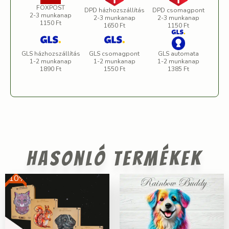
FOXPOST
DPD házhozszállítás
DPD csomagpont
2-3 munkanap
2-3 munkanap
2-3 munkanap
1150 Ft
1650 Ft
1150 Ft
GLS házhozszállítás
GLS csomagpont
GLS automata
1-2 munkanap
1-2 munkanap
1-2 munkanap
1890 Ft
1550 Ft
1385 Ft
Hasonló termékek
-10%