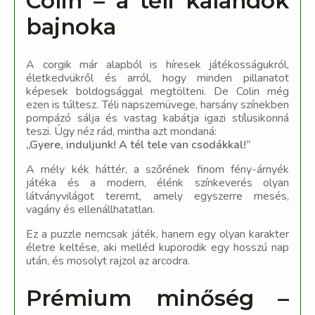
Colin – a téli kalandok
bajnoka
A corgik már alapból is híresek játékosságukról,
életkedvükről és arról, hogy minden pillanatot
képesek boldogsággal megtölteni. De Colin még
ezen is túltesz. Téli napszemüvege, harsány színekben
pompázó sálja és vastag kabátja igazi stílusikonná
teszi. Úgy néz rád, mintha azt mondaná:
„Gyere, induljunk! A tél tele van csodákkal!”
A mély kék háttér, a szőrének finom fény-árnyék
játéka és a modern, élénk színkeverés olyan
látványvilágot teremt, amely egyszerre mesés,
vagány és ellenállhatatlan.
Ez a puzzle nemcsak játék, hanem egy olyan karakter
életre keltése, aki melléd kuporodik egy hosszú nap
után, és mosolyt rajzol az arcodra.
Prémium minőség –