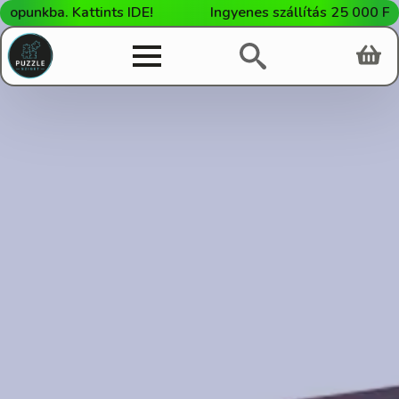
unkba. Kattints IDE!
Ingyenes szállítás 25 000 Ft fel