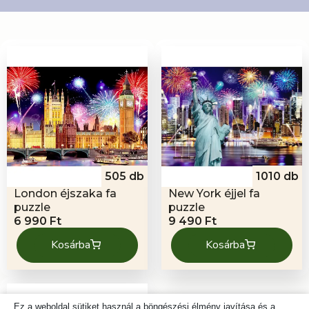
505 db
1010 db
London éjszaka fa
New York éjjel fa
puzzle
puzzle
6 990
Ft
9 490
Ft
Kosárba
Kosárba
Ez a weboldal sütiket használ a böngészési élmény javítása és a