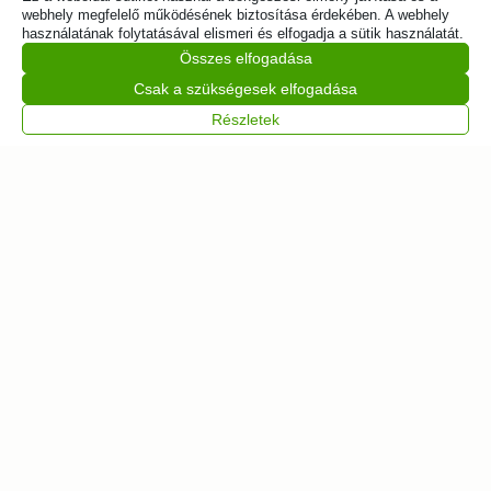
webhely megfelelő működésének biztosítása érdekében. A webhely
használatának folytatásával elismeri és elfogadja a sütik használatát.
Összes elfogadása
Csak a szükségesek elfogadása
Részletek
505 db
Párizs éjszaka fa
puzzle
6 990
Ft
Kosárba