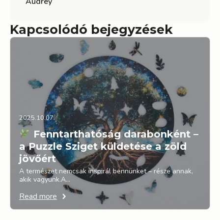
Audrey
Kapcsolódó bejegyzések
2025.10.07.
Fenntarthatóság darabonként –
a Puzzle Sziget küldetése a zöld
jövőért
A természet nemcsak inspirál bennünket – része annak,
akik vagyunk.A…
Read more