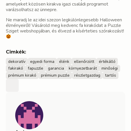
amelyeket közösen kirakva igazi családi programot
varázsolhatsz az ünnepre.
Ne maradj le az idei szezon legkülönlegesebb Halloween
élményeiről! Vásárold meg kedvenc fa kirakódat a Puzzle
Sziget webshopjában, és élvezd a kísérteties szórakozást!
Cimkék:
dekoratív
egyedi forma
élénk
ellenőrzött
értékálló
fakirakó
fapuzzle
garancia
környezetbarát
minőségi
prémium kirakó
prémium puzzle
részletgazdag
tartós