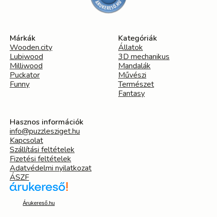
Márkák
Kategóriák
Wooden.city
Állatok
Lubiwood
3D mechanikus
Milliwood
Mandalák
Puckator
Művészi
Funny
Természet
Fantasy
Hasznos információk
info@puzzlesziget.hu
Kapcsolat
Szállítási feltételek
Fizetési feltételek
Adatvédelmi nyilatkozat
ÁSZF
Árukereső.hu