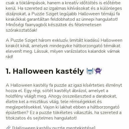
csak a töklámpások, hanem a kreatív időtöltés is előtérbe
kerül. Ha szereted az izgalmas kihívásokat és a különleges
dizájnokat, a Puzzle Sziget legújabb Halloween témájú fa
kirakókkal garantáltan feldobhatod az ünnepi hangulatot!
Minőségi faanyagból készültek és félelmetesen
szórakoztatóak!
A Puzzle Sziget három exkluzív, limitált kiadású Halloween
kirakót kínál, amelyek mindegyike hátborzongató témákat
elevenít meg. Lássuk, milyen varázslatos kalandok várnak
rád!
1. Halloween kastély
A Halloween kastély fa puzzle az igazi kísérteties élményt
hozza el. Egy régi, sötét kastélyt ábrázol, amelyet a
holdfény világít meg. Ahogy összeilleszted a darabokat,
életre kel a misztikus világ, tele rémségekkel és
meglepetésekkel. Vajon ki lakhat ebben a hátborzongató
épületben? Ez a puzzle tökéletes választás, ha szereted a
titokzatos és sejtelmes hangulatot!
[
Halloween kastély puzzle megtekintése
]