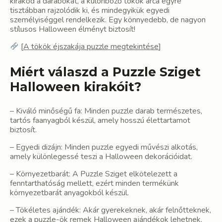
kirakod a darabokat, a különböző tökök arca egyre
tisztábban rajzolódik ki, és mindegyikük egyedi
személyiséggel rendelkezik. Egy könnyedebb, de nagyon
stílusos Halloween élményt biztosít!
[
A tökök éjszakája puzzle megtekintése
]
Miért válaszd a Puzzle Sziget
Halloween kirakóit?
– Kiváló minőségű fa: Minden puzzle darab természetes,
tartós faanyagból készül, amely hosszú élettartamot
biztosít.
– Egyedi dizájn: Minden puzzle egyedi művészi alkotás,
amely különlegessé teszi a Halloween dekorációidat.
– Környezetbarát: A Puzzle Sziget elkötelezett a
fenntarthatóság mellett, ezért minden termékünk
környezetbarát anyagokból készül.
– Tökéletes ajándék: Akár gyerekeknek, akár felnőtteknek,
ezek a puzzle-ök remek Halloween ajándékok lehetnek,