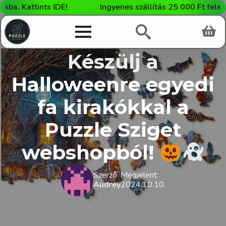
Kattints IDE!
Ingyenes szállítás 25 000 Ft feletti vá
Készülj a
Halloweenre egyedi
fa kirakókkal a
Puzzle Sziget
webshopból!
Szerző
Megjelent:
Audrey
2024.10.10.