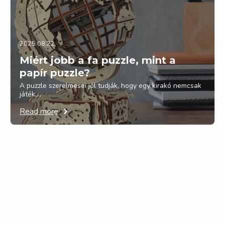
2025.08.22.
Miért jobb a fa puzzle, mint a
papír puzzle?
A puzzle szerelmesei jól tudják, hogy egy kirakó nemcsak
játék,…
Read more