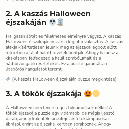
2. A kaszás Halloween
éjszakáján
Ha igazán sötét és félelmetes élményre vágysz, A kaszás
Halloween éjszakáján puzzle a legjobb választás. A kaszás
alakja kísértetiesen jelenik meg az éjszakai égbolt előtt,
miközben a tájat halott levelek borítják. Ahogy haladsz a
kirakásban, felfedezed a halál szimbólumait és a
hátborzongató részleteket. Ez a puzzle garantáltan
libabőrös hangulatot teremt!
[
A kaszás Halloween éjszakáján puzzle megkintése
]
3. A tökök éjszakája
A Halloween nem lenne teljes töklámpások nélkül! A
tökök éjszakája puzzle egy vidámabb, de mégis ijesztő
darab, amely különféle arckifejezésű töklámpásokat
ábrázol, amint az éjszakai kertben sorakoznak. Ahogy