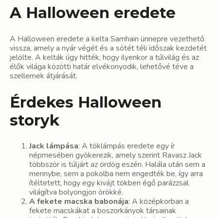
A Halloween eredete
A Halloween eredete a kelta Samhain ünnepre vezethető
vissza, amely a nyár végét és a sötét téli időszak kezdetét
jelölte. A kelták úgy hitték, hogy ilyenkor a túlvilág és az
élők világa közötti határ elvékonyodik, lehetővé téve a
szellemek átjárását.
Érdekes Halloween
storyk
Jack lámpása
: A töklámpás eredete egy ír
népmesében gyökerezik, amely szerint Ravasz Jack
többször is túljárt az ördög eszén. Halála után sem a
mennybe, sem a pokolba nem engedték be, így arra
ítéltetett, hogy egy kivájt tökben égő parázzsal
világítva bolyongjon örökké.
A fekete macska babonája
: A középkorban a
fekete macskákat a boszorkányok társainak