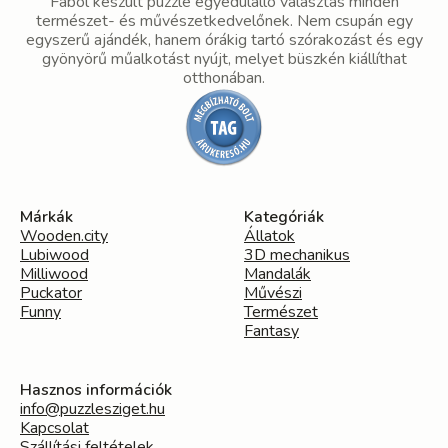
Fából készült puzzle egyedülálló választás minden
természet- és művészetkedvelőnek. Nem csupán egy
egyszerű ajándék, hanem órákig tartó szórakozást és egy
gyönyörű műalkotást nyújt, melyet büszkén kiállíthat
otthonában.
Márkák
Kategóriák
Wooden.city
Állatok
Lubiwood
3D mechanikus
Milliwood
Mandalák
Puckator
Művészi
Funny
Természet
Fantasy
Hasznos információk
info@puzzlesziget.hu
Kapcsolat
Szállítási feltételek