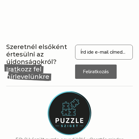
Szeretnél elsőként
értesülni az
újdonságokról?
Iratkozz fel
Feliratkozás
hírlevelünkre