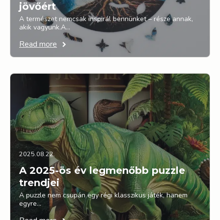
jövőért
A természet nemcsak inspirál bennünket – része annak,
akik vagyunk.A…
Read more
2025.08.22.
A 2025-ös év legmenőbb puzzle
trendjei
A puzzle nem csupán egy régi klasszikus játék, hanem
egyre…