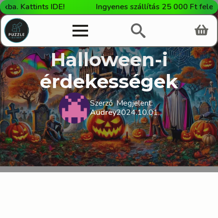
attints IDE!
Ingyenes szállítás 25 000 Ft feletti vás
Halloween-i
érdekességek
Szerző
Megjelent:
Audrey
2024.10.01.