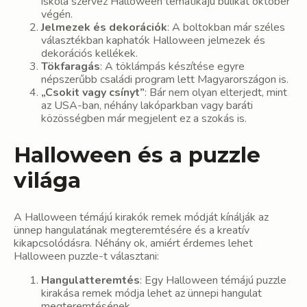
iskola szervez Halloween tematikájú bulikat október
végén.
Jelmezek és dekorációk
: A boltokban már széles
választékban kaphatók Halloween jelmezek és
dekorációs kellékek.
Tökfaragás
: A töklámpás készítése egyre
népszerűbb családi program lett Magyarországon is.
„Csokit vagy csínyt”
: Bár nem olyan elterjedt, mint
az USA-ban, néhány lakóparkban vagy baráti
közösségben már megjelent ez a szokás is.
Halloween és a puzzle
világa
A Halloween témájú kirakók remek módját kínálják az
ünnep hangulatának megteremtésére és a kreatív
kikapcsolódásra. Néhány ok, amiért érdemes lehet
Halloween puzzle-t választani:
Hangulatteremtés
: Egy Halloween témájú puzzle
kirakása remek módja lehet az ünnepi hangulat
megteremtésének.