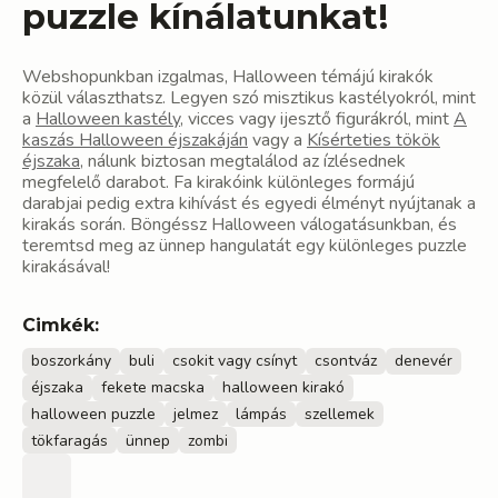
puzzle kínálatunkat!
Webshopunkban izgalmas, Halloween témájú kirakók
közül választhatsz. Legyen szó misztikus kastélyokról, mint
a
Halloween kastély
, vicces vagy ijesztő figurákról, mint
A
kaszás Halloween éjszakáján
vagy a
Kísérteties tökök
éjszaka
, nálunk biztosan megtalálod az ízlésednek
megfelelő darabot. Fa kirakóink különleges formájú
darabjai pedig extra kihívást és egyedi élményt nyújtanak a
kirakás során. Böngéssz Halloween válogatásunkban, és
teremtsd meg az ünnep hangulatát egy különleges puzzle
kirakásával!
Cimkék:
boszorkány
buli
csokit vagy csínyt
csontváz
denevér
éjszaka
fekete macska
halloween kirakó
halloween puzzle
jelmez
lámpás
szellemek
tökfaragás
ünnep
zombi