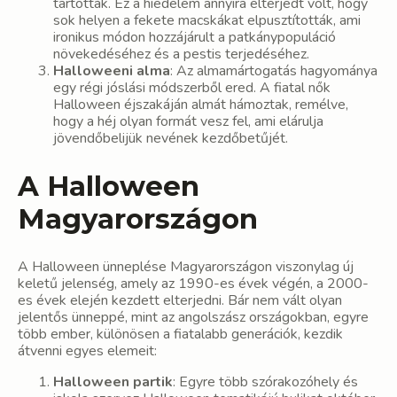
tartották. Ez a hiedelem annyira elterjedt volt, hogy
sok helyen a fekete macskákat elpusztították, ami
ironikus módon hozzájárult a patkánypopuláció
növekedéséhez és a pestis terjedéséhez.
Halloweeni alma
: Az almamártogatás hagyománya
egy régi jóslási módszerből ered. A fiatal nők
Halloween éjszakáján almát hámoztak, remélve,
hogy a héj olyan formát vesz fel, ami elárulja
jövendőbelijük nevének kezdőbetűjét.
A Halloween
Magyarországon
A Halloween ünneplése Magyarországon viszonylag új
keletű jelenség, amely az 1990-es évek végén, a 2000-
es évek elején kezdett elterjedni. Bár nem vált olyan
jelentős ünneppé, mint az angolszász országokban, egyre
több ember, különösen a fiatalabb generációk, kezdik
átvenni egyes elemeit:
Halloween partik
: Egyre több szórakozóhely és