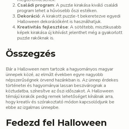
Családi program
: A puzzle kirakása kiváló családi
program lehet a hűvösebb őszi estéken.
Dekoráció
: A kirakott puzzle-t bekeretezve egyedi
Halloween dekorációként is használhatjuk.
Kreativitás fejlesztése
: A sötétebb, misztikusabb
képek kirakása új kihívást jelenthet még a gyakorlott
puzzle rakóknak is.
Összegzés
Bár a Halloween nem tartozik a hagyományos magyar
ünnepek közé, az elmúlt években egyre nagyobb
népszerűségnek örvend hazánkban is. Az ünnep érdekes
történetei és hagyományai lassan beszivárognak a
köztudatba, színesítve az őszi időszakot. A Halloween
témájú kirakók pedig remek lehetőséget kínálnak arra,
hogy kreatív és szórakoztató módon kapcsolódjunk be
ebbe az izgalmas ünnepbe.
Fedezd fel Halloween