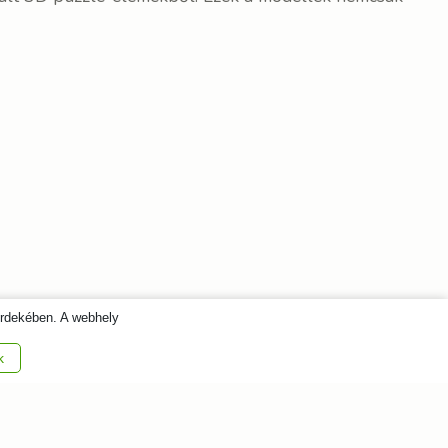
érdekében. A webhely
k