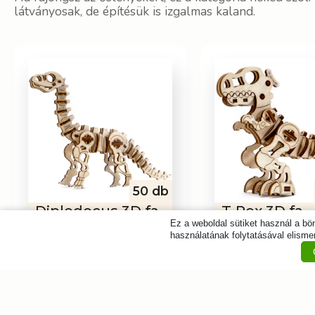
látványosak, de építésük is izgalmas kaland.
50 db
Diplodocus 3D fa
T-Rex 3D fa
Ez a weboldal sütiket használ a b
puzzle
puzzle
használatának folytatásával elismer
3 290
Ft
3 290
Ft
Kosárba
Kosárba