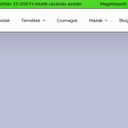
25 000 Ft feletti vásárlás esetén
Megérkezett a Milli
oldal
Termékek
Csomagok
Márkák
Blo