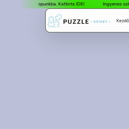
rka webshopunkba. Kattints IDE!
Ingyenes szállítás 
Kezdő