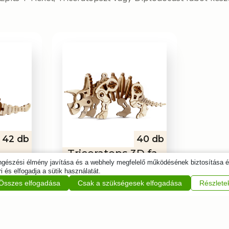
42 db
40 db
Triceratops 3D fa
öngészési élmény javítása és a webhely megfelelő működésének biztosítása 
puzzle
i és elfogadja a sütik használatát.
3 290
Ft
Összes elfogadása
Csak a szükségesek elfogadása
Részlete
Kosárba