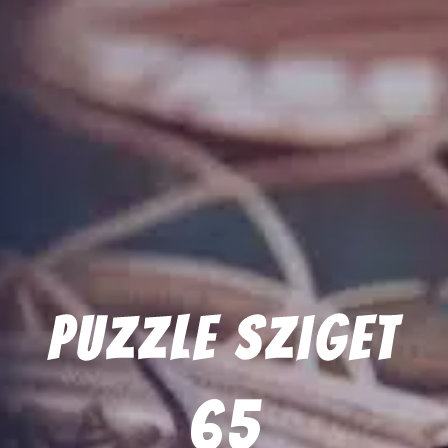
Puzzle Sziget
65