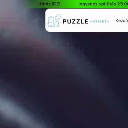
nts IDE!
Ingyenes szállítás 25 000 Ft feletti vásárlá
Kezdő