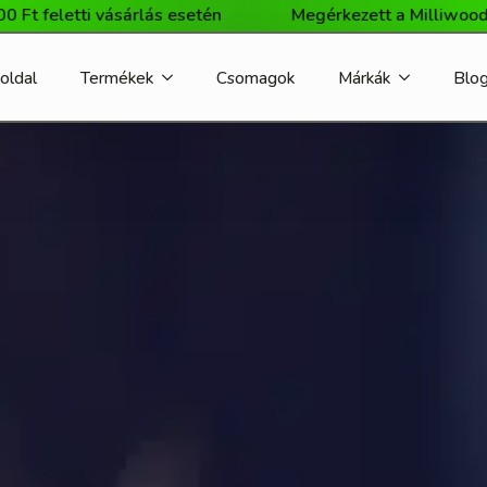
s esetén
Megérkezett a Milliwood márka webshopunkba
oldal
Termékek
Csomagok
Márkák
Blo